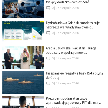
tysięcy dodatkowych oficeró...
0 |
07 sierpnia 2026
Hydrobudowa Gdańsk zmodernizuje
nabrzeża we Władysławowie d...
0 |
07 sierpnia 2026
Arabia Saudyjska, Pakistan i Turcja
podpisały wspólną umowę...
0 |
07 sierpnia 2026
Hiszpańskie fregaty z bazy Rota płyną
do Ceuty
0 |
07 sierpnia 2026
Prezydent podpisał ustawę
wprowadzającą zerowy PIT dla mary...