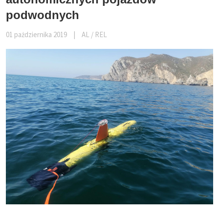
podwodnych
01 pażdziernika 2019
|
AL / REL