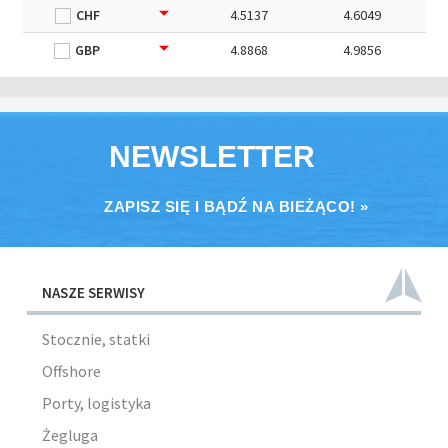
CHF
4.5137
4.6049
GBP
4.8868
4.9856
NEWSLETTER
ZAPISZ SIĘ I BĄDŹ NA BIEŻĄCO! »
NASZE SERWISY
Stocznie, statki
Offshore
Porty, logistyka
Żegluga