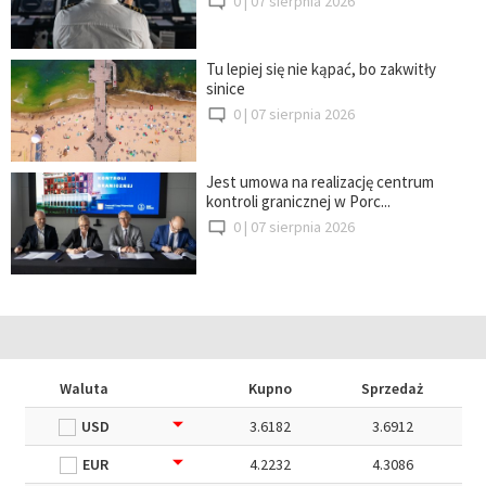
0 |
07 sierpnia 2026
Tu lepiej się nie kąpać, bo zakwitły
sinice
0 |
07 sierpnia 2026
Jest umowa na realizację centrum
kontroli granicznej w Porc...
0 |
07 sierpnia 2026
Waluta
Kupno
Sprzedaż
USD
3.6182
3.6912
EUR
4.2232
4.3086