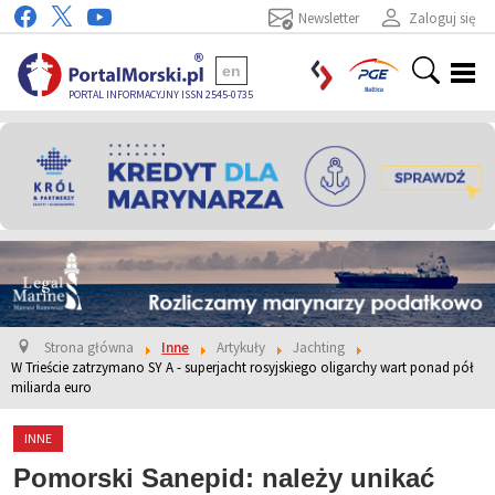
Newsletter
Zaloguj się
en
PORTAL INFORMACYJNY ISSN 2545-0735
Strona główna
Inne
Artykuły
Jachting
W Trieście zatrzymano SY A - superjacht rosyjskiego oligarchy wart ponad pół
miliarda euro
INNE
Pomorski Sanepid: należy unikać