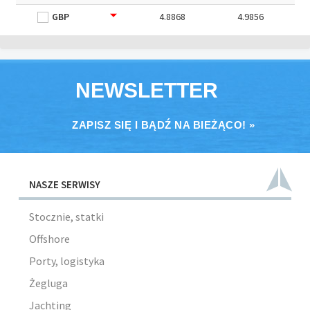
GBP
4.8868
4.9856
NEWSLETTER
ZAPISZ SIĘ I BĄDŹ NA BIEŻĄCO! »
NASZE SERWISY
Stocznie, statki
Offshore
Porty, logistyka
Żegluga
Jachting