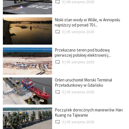
0 |
06 sierpnia 2026
Niski stan wody w Wiśle, w Annopolu
najniższy od ponad 70 l...
0 |
05 sierpnia 2026
Przekazano teren pod budowę
pierwszej polskiej elektrowni j...
0 |
05 sierpnia 2026
Orlen uruchomił Morski Terminal
Przeładunkowy w Gdańsku
0 |
05 sierpnia 2026
Początek dorocznych manewrów Han
Kuang na Tajwanie
0 |
05 sierpnia 2026