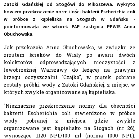
Zatoki Gdańskiej od Stogówi do Mikoszewa. Wykryto
bowiem przekroczenie norm ilości bakterii Escherichia coli
w próbce z kąpieliska na Stogach w Gdańsku -
poinformowała we wtorek PAP zastępca PPWIS Anna
Obuchowska.
Jak przekazała Anna Obuchowska, w związku ze
zrzutem ścieków do Wisły po awarii dwóch
kolektorów odprowadzających nieczystości z
lewobrzeżnej Warszawy do leżącej na prawym
brzegu oczyszczalni "Czajka", w piątek pobrane
zostały próbki wody z Zatoki Gdańskiej, z miejsc, w
których zwykle organizowane są kąpieliska.
"Nieznaczne przekroczenie normy dla obecności
bakterii Escherichia coli stwierdzono w próbce
wody pobranej z miejsca, gdzie zwykle
organizowane jest kąpielisko na Stogach (nr 26),
wynoszące 1120 NPL/100 ml (norma 1000 NPL).