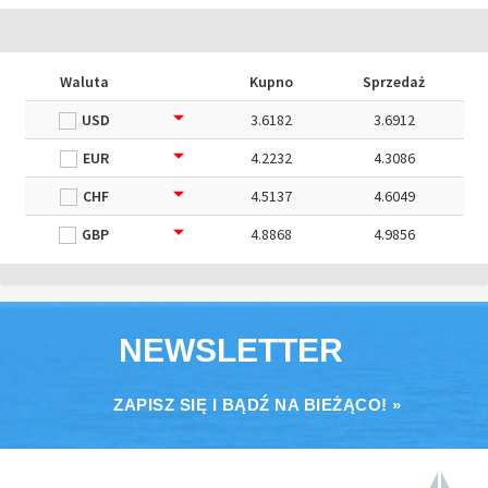
Waluta
Kupno
Sprzedaż
USD
3.6182
3.6912
EUR
4.2232
4.3086
CHF
4.5137
4.6049
GBP
4.8868
4.9856
NEWSLETTER
ZAPISZ SIĘ I BĄDŹ NA BIEŻĄCO! »