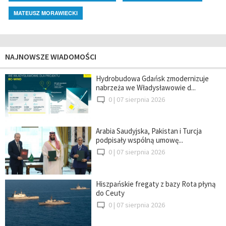
MATEUSZ MORAWIECKI
NAJNOWSZE WIADOMOŚCI
Hydrobudowa Gdańsk zmodernizuje
nabrzeża we Władysławowie d...
0 |
07 sierpnia 2026
Arabia Saudyjska, Pakistan i Turcja
podpisały wspólną umowę...
0 |
07 sierpnia 2026
Hiszpańskie fregaty z bazy Rota płyną
do Ceuty
0 |
07 sierpnia 2026