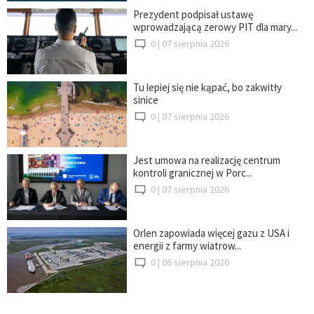
Prezydent podpisał ustawę
wprowadzającą zerowy PIT dla mary...
0 |
07 sierpnia 2026
Tu lepiej się nie kąpać, bo zakwitły
sinice
0 |
07 sierpnia 2026
Jest umowa na realizację centrum
kontroli granicznej w Porc...
0 |
07 sierpnia 2026
Orlen zapowiada więcej gazu z USA i
energii z farmy wiatrow...
0 |
06 sierpnia 2026