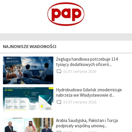
NAJNOWSZE WIADOMOŚCI
Żegluga handlowa potrzebuje 114
tysięcy dodatkowych oficeró...
0 |
07 sierpnia 2026
Hydrobudowa Gdańsk zmodernizuje
nabrzeża we Władysławowie d...
0 |
07 sierpnia 2026
Arabia Saudyjska, Pakistan i Turcja
podpisały wspólną umowę...