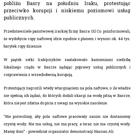
pobliżu Basry na południu Iraku, protestując
przeciwko korupcji i niskiemu poziomowi usług
publicznych.
Przedstawiciele państwowej irackiej firmy Basra Oil Co. poinformowali,
że wydobycie ropy naftowej idzie zgodnie z planem i wynosi ok. 44 tys.
baryłek ropy dziennie.
W piątek setki Irakijczyków zaatakowało kamieniami siedzibę
lokalnego rządu w Basrze żądając poprawy usług publicznych i
rozprawienia z wszechobecną korupcją.
Protestujący zagrozili wtedy wtargnięciem na pola naftowe, o ile władze
nie spełnią ich żądań, do których dodali skargi na wodę pitną w Basrze,
która nie jest zdatna do picia z uwagi na wysokie zasolenie.
"Nie pozwolimy, aby pola naftowe pracowały zanim nie dostaniemy
czystej wody. Nie ma usług, nie ma pracy, a teraz nie ma czystej wody.
Mamy dość" - powiedział organizator demonstracji Hassan Ali.