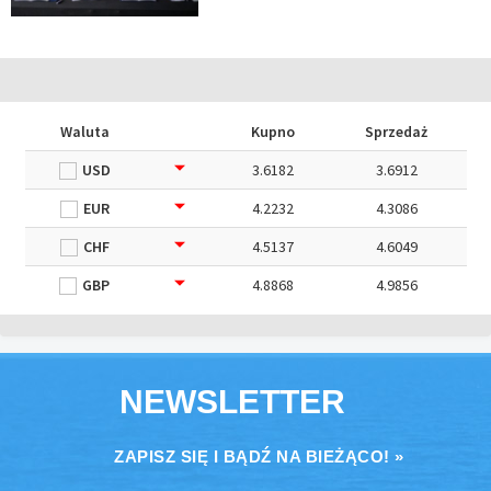
Waluta
Kupno
Sprzedaż
USD
3.6182
3.6912
EUR
4.2232
4.3086
CHF
4.5137
4.6049
GBP
4.8868
4.9856
NEWSLETTER
ZAPISZ SIĘ I BĄDŹ NA BIEŻĄCO! »