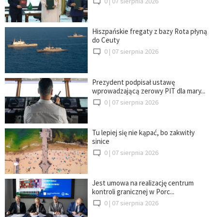
0 |
07 sierpnia 2026
Hiszpańskie fregaty z bazy Rota płyną
do Ceuty
0 |
07 sierpnia 2026
Prezydent podpisał ustawę
wprowadzającą zerowy PIT dla mary...
0 |
07 sierpnia 2026
Tu lepiej się nie kąpać, bo zakwitły
sinice
0 |
07 sierpnia 2026
Jest umowa na realizację centrum
kontroli granicznej w Porc...
0 |
07 sierpnia 2026