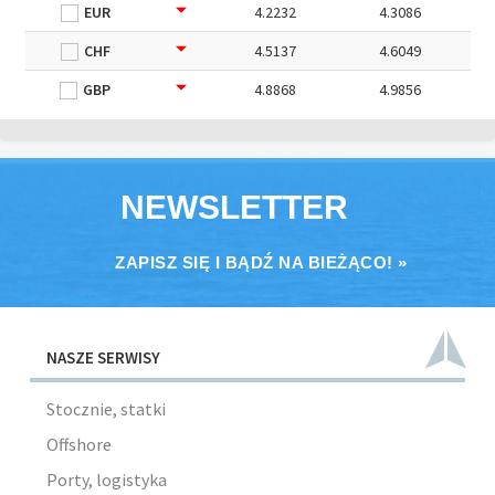
EUR
4.2232
4.3086
CHF
4.5137
4.6049
GBP
4.8868
4.9856
NEWSLETTER
ZAPISZ SIĘ I BĄDŹ NA BIEŻĄCO! »
NASZE SERWISY
Stocznie, statki
Offshore
Porty, logistyka