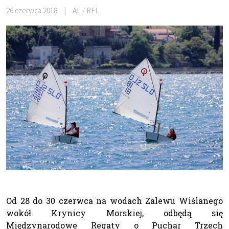
26 czerwca 2018
|
AL / REL
Od 28 do 30 czerwca na wodach Zalewu Wiślanego
wokół Krynicy Morskiej, odbędą się
Międzynarodowe Regaty o Puchar Trzech