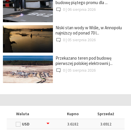
budowę piątego promu dla ...
0 |
06 sierpnia 2026
Niski stan wody w Wiśle, w Annopolu
najniższy od ponad 70 l...
0 |
05 sierpnia 2026
Przekazano teren pod budowę
pierwszej polskiej elektrowni j...
0 |
05 sierpnia 2026
Waluta
Kupno
Sprzedaż
USD
3.6182
3.6912