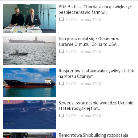
PGE Baltica i Chordata chcą zwiększyć
bezpieczeństwo farm w...
0 |
06 sierpnia 2026
Iran porozumiał się z Omanem w
sprawie Ormuzu. Co na to USA...
0 |
06 sierpnia 2026
Rosja znów zaatakowała cywilny statek
na Morzu Czarnym
0 |
06 sierpnia 2026
Szwedzi ostatecznie wydadzą Ukrainie
statek rosyjskiej flot...
0 |
06 sierpnia 2026
Remontowa Shipbuilding rozpoczęła