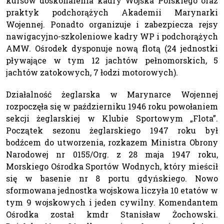
kursów doskonalenia kadry Wojska Polskiego oraz
praktyk podchorążych Akademii Marynarki
Wojennej. Ponadto organizuje i zabezpiecza rejsy
nawigacyjno-szkoleniowe kadry WP i podchorążych
AMW. Ośrodek dysponuje nową flotą (24 jednostki
pływające w tym 12 jachtów pełnomorskich, 5
jachtów zatokowych, 7 łodzi motorowych).
Działalność żeglarska w Marynarce Wojennej
rozpoczęła się w październiku 1946 roku powołaniem
sekcji żeglarskiej w Klubie Sportowym „Flota”.
Początek sezonu żeglarskiego 1947 roku był
bodźcem do utworzenia, rozkazem Ministra Obrony
Narodowej nr 0155/Org. z 28 maja 1947 roku,
Morskiego Ośrodka Sportów Wodnych, który mieścił
się w basenie nr 8 portu gdyńskiego. Nowo
sformowana jednostka wojskowa liczyła 10 etatów w
tym 9 wojskowych i jeden cywilny. Komendantem
Ośrodka został kmdr Stanisław Żochowski.