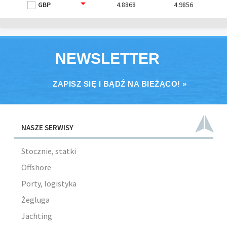
GBP
4.8868
4.9856
NEWSLETTER
ZAPISZ SIĘ I BĄDŹ NA BIEŻĄCO! »
NASZE SERWISY
Stocznie, statki
Offshore
Porty, logistyka
Żegluga
Jachting