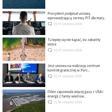
Prezydent podpisał ustawę
wprowadzającą zerowy PIT dla mary...
0 |
07 sierpnia 2026
Tu lepiej się nie kąpać, bo zakwitły
sinice
0 |
07 sierpnia 2026
Jest umowa na realizację centrum
kontroli granicznej w Porc...
0 |
07 sierpnia 2026
Orlen zapowiada więcej gazu z USA i
energii z farmy wiatrow...
0 |
06 sierpnia 2026