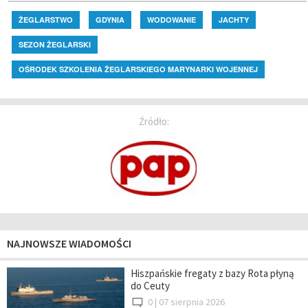
ŻEGLARSTWO
GDYNIA
WODOWANIE
JACHTY
SEZON ŻEGLARSKI
OŚRODEK SZKOLENIA ŻEGLARSKIEGO MARYNARKI WOJENNEJ
Źródło:
NAJNOWSZE WIADOMOŚCI
Hiszpańskie fregaty z bazy Rota płyną
do Ceuty
0 |
07 sierpnia 2026