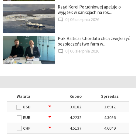
Rząd Korei Południowej apeluje o
wyjątek w sankcjach na ros...
0 |
06 sierpnia 2026
PGE Baltica i Chordata chcą zwiększyć
bezpieczeństwo farm w...
0 |
06 sierpnia 2026
Waluta
Kupno
Sprzedaż
USD
3.6182
3.6912
EUR
4.2232
4.3086
CHF
4.5137
4.6049