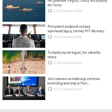
Hiszpańskie fregaty z bazy Rota płyną
do Ceuty
0 |
07 sierpnia 2026
Prezydent podpisał ustawę
wprowadzającą zerowy PIT dla mary...
0 |
07 sierpnia 2026
Tu lepiej się nie kąpać, bo zakwitły
sinice
0 |
07 sierpnia 2026
Jest umowa na realizację centrum
kontroli granicznej w Porc...
0 |
07 sierpnia 2026