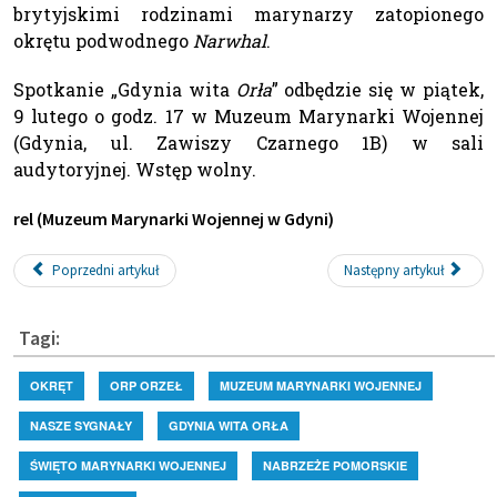
brytyjskimi rodzinami marynarzy zatopionego
okrętu podwodnego
Narwhal
.
Spotkanie „Gdynia wita
Orła
” odbędzie się w piątek,
9 lutego o godz. 17 w Muzeum Marynarki Wojennej
(Gdynia, ul. Zawiszy Czarnego 1B) w sali
audytoryjnej. Wstęp wolny.
rel (Muzeum Marynarki Wojennej w Gdyni)
Poprzedni artykuł
Następny artykuł
Tagi:
OKRĘT
ORP ORZEŁ
MUZEUM MARYNARKI WOJENNEJ
NASZE SYGNAŁY
GDYNIA WITA ORŁA
ŚWIĘTO MARYNARKI WOJENNEJ
NABRZEŻE POMORSKIE