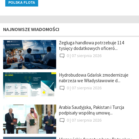
POLSKA FLOTA
NAJNOWSZE WIADOMOŚCI
Żegluga handlowa potrzebuje 114
tysięcy dodatkowych oficeró...
0 |
07 sierpnia 2026
Hydrobudowa Gdańsk zmodernizuje
nabrzeża we Władysławowie d...
0 |
07 sierpnia 2026
Arabia Saudyjska, Pakistan i Turcja
podpisały wspólną umowę...
0 |
07 sierpnia 2026