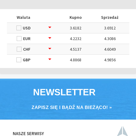
Waluta
Kupno
Sprzedaż
USD
3.6182
3.6912
EUR
4.2232
4.3086
CHF
4.5137
4.6049
GBP
4.8868
4.9856
NEWSLETTER
ZAPISZ SIĘ I BĄDŹ NA BIEŻĄCO! »
NASZE SERWISY