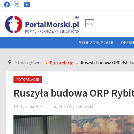
en
PORTAL INFORMACYJNY ISSN 2545-0735
STOCZNIE, STATKI
OFFS
Strona główna
Fotorelacje
Ruszyła budowa ORP Rybit
FOTORELACJE
Ruszyła budowa ORP Rybi
19 stycznia 2024
|
Krystian Wyrzykowski