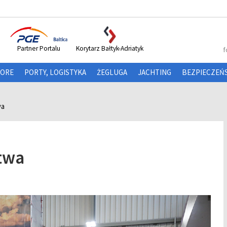
Partner Portalu
Korytarz Bałtyk-Adriatyk
f
HORE
PORTY, LOGISTYKA
ŻEGLUGA
JACHTING
BEZPIECZEŃ
wa
twa