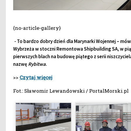
{no-article-gallery}
- To bardzo dobry dzień dla Marynarki Wojennej – mówi
Wybrzeża w stoczni Remontowa Shipbuilding SA, w piąt
pierwszych blach na budowę piątego z serii niszczyciel
nazwę
Rybitwa
.
>>
Czytaj więcej
Fot.: Sławomir Lewandowski / PortalMorski.pl