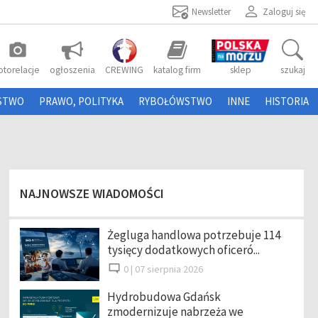
Newsletter
Zaloguj się
photo_camera
otorelacje
ogłoszenia
CREWING
katalog firm
sklep
szukaj
STWO
PRAWO, POLITYKA
RYBOŁÓWSTWO
INNE
HISTORIA
NAJNOWSZE WIADOMOŚCI
Żegluga handlowa potrzebuje 114
tysięcy dodatkowych oficeró...
0 |
07 sierpnia 2026
Hydrobudowa Gdańsk
zmodernizuje nabrzeża we