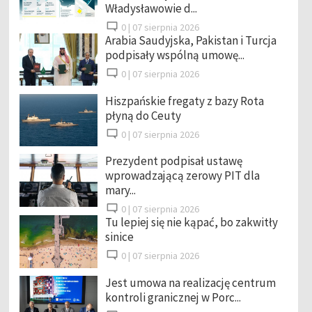
Władysławowie d...
0 |
07 sierpnia 2026
Arabia Saudyjska, Pakistan i Turcja
podpisały wspólną umowę...
0 |
07 sierpnia 2026
Hiszpańskie fregaty z bazy Rota
płyną do Ceuty
0 |
07 sierpnia 2026
Prezydent podpisał ustawę
wprowadzającą zerowy PIT dla
mary...
0 |
07 sierpnia 2026
Tu lepiej się nie kąpać, bo zakwitły
sinice
0 |
07 sierpnia 2026
Jest umowa na realizację centrum
kontroli granicznej w Porc...