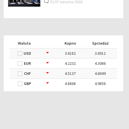
0 |
07 sierpnia 2026
Waluta
Kupno
Sprzedaż
USD
3.6182
3.6912
EUR
4.2232
4.3086
CHF
4.5137
4.6049
GBP
4.8868
4.9856