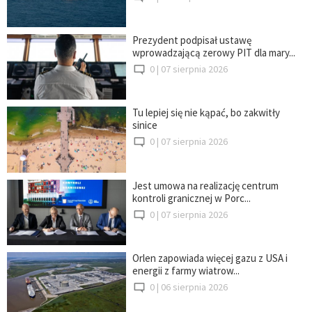
Prezydent podpisał ustawę
wprowadzającą zerowy PIT dla mary...
0 |
07 sierpnia 2026
Tu lepiej się nie kąpać, bo zakwitły
sinice
0 |
07 sierpnia 2026
Jest umowa na realizację centrum
kontroli granicznej w Porc...
0 |
07 sierpnia 2026
Orlen zapowiada więcej gazu z USA i
energii z farmy wiatrow...
0 |
06 sierpnia 2026