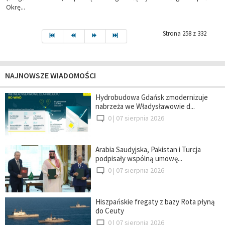
Okrę...
Strona 258 z 332
NAJNOWSZE WIADOMOŚCI
Hydrobudowa Gdańsk zmodernizuje
nabrzeża we Władysławowie d...
0 |
07 sierpnia 2026
Arabia Saudyjska, Pakistan i Turcja
podpisały wspólną umowę...
0 |
07 sierpnia 2026
Hiszpańskie fregaty z bazy Rota płyną
do Ceuty
0 |
07 sierpnia 2026