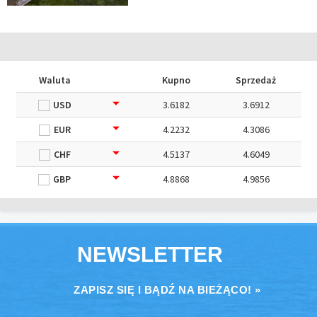
Waluta
Kupno
Sprzedaż
USD
3.6182
3.6912
EUR
4.2232
4.3086
CHF
4.5137
4.6049
GBP
4.8868
4.9856
NEWSLETTER
ZAPISZ SIĘ I BĄDŹ NA BIEŻĄCO! »