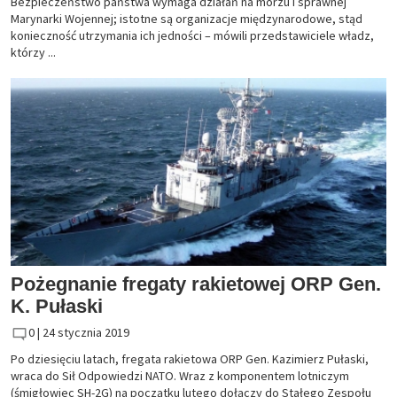
Bezpieczeństwo państwa wymaga działań na morzu i sprawnej
Marynarki Wojennej; istotne są organizacje międzynarodowe, stąd
konieczność utrzymania ich jedności – mówili przedstawiciele władz,
którzy ...
Pożegnanie fregaty rakietowej ORP Gen.
K. Pułaski
0 |
24 stycznia 2019
Po dziesięciu latach, fregata rakietowa ORP Gen. Kazimierz Pułaski,
wraca do Sił Odpowiedzi NATO. Wraz z komponentem lotniczym
(śmigłowiec SH-2G) na początku lutego dołączy do Stałego Zespołu