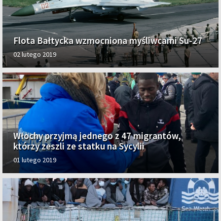
Flota Bałtycka wzmocniona myśliwcami Su-27
02 lutego 2019
Włochy przyjmą jednego z 47 migrantów,
którzy zeszli ze statku na Sycylii
01 lutego 2019