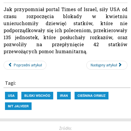
Jak przypomniał portal Times of Israel, siły USA od
czasu rozpoczęcia blokady w kwietniu
unieruchomiły dziewięć statków, które nie
podporządkowały się ich poleceniom, przekierowały
135 jednostek, które posłuchały rozkazów, oraz
pozwoliły na przepłynięcie 42 statków
przewożących pomoc humanitarną.
Poprzedni artykuł
Następny artykuł
Tagi:
USA
BLISKI WSCHÓD
IRAN
CIEŚNINA ORMUZ
M/T JALVEER
Źródło: