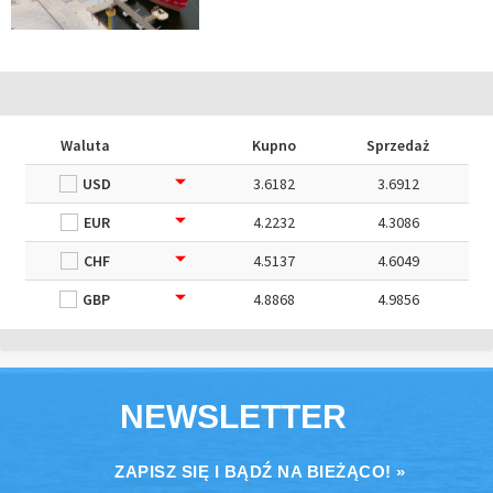
Waluta
Kupno
Sprzedaż
USD
3.6182
3.6912
EUR
4.2232
4.3086
CHF
4.5137
4.6049
GBP
4.8868
4.9856
NEWSLETTER
ZAPISZ SIĘ I BĄDŹ NA BIEŻĄCO! »