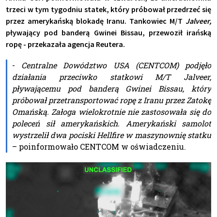
trzeci w tym tygodniu statek, który próbował przedrzeć się
przez amerykańską blokadę Iranu. Tankowiec M/T
Jalveer,
pływający pod banderą Gwinei Bissau, przewoził irańską
ropę - przekazała agencja Reutera.
-
Centralne Dowództwo USA (CENTCOM) podjęło
działania przeciwko statkowi M/T Jalveer,
pływającemu pod banderą Gwinei Bissau, który
próbował przetransportować ropę z Iranu przez Zatokę
Omańską. Załoga wielokrotnie nie zastosowała się do
poleceń sił amerykańskich. Amerykański samolot
wystrzelił dwa pociski Hellfire w maszynownię statku
– poinformowało CENTCOM w oświadczeniu.