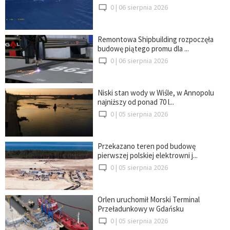
0 |
06 sierpnia 2026
Remontowa Shipbuilding rozpoczęła
budowę piątego promu dla ...
0 |
06 sierpnia 2026
Niski stan wody w Wiśle, w Annopolu
najniższy od ponad 70 l...
0 |
05 sierpnia 2026
Przekazano teren pod budowę
pierwszej polskiej elektrowni j...
0 |
05 sierpnia 2026
Orlen uruchomił Morski Terminal
Przeładunkowy w Gdańsku
0 |
05 sierpnia 2026