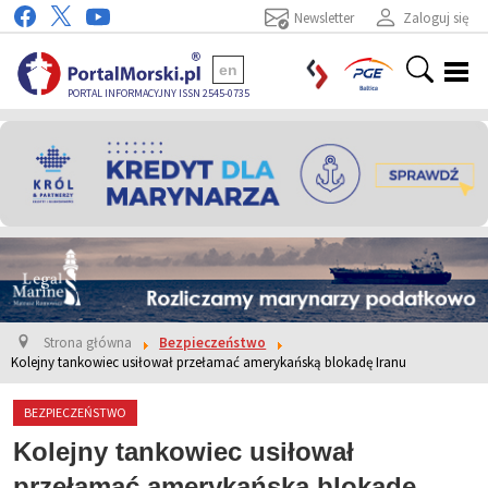
Newsletter
Zaloguj się
en
PORTAL INFORMACYJNY ISSN 2545-0735
Strona główna
Bezpieczeństwo
Kolejny tankowiec usiłował przełamać amerykańską blokadę Iranu
BEZPIECZEŃSTWO
Kolejny tankowiec usiłował
przełamać amerykańską blokadę