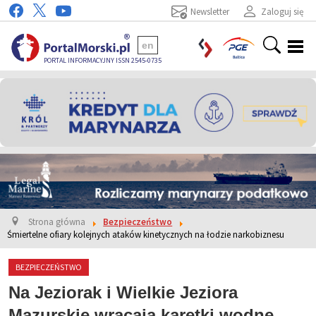
Newsletter
Zaloguj się
en
PORTAL INFORMACYJNY ISSN 2545-0735
Strona główna
Bezpieczeństwo
Śmiertelne ofiary kolejnych ataków kinetycznych na łodzie narkobiznesu
BEZPIECZEŃSTWO
Na Jeziorak i Wielkie Jeziora
Mazurskie wracają karetki wodne