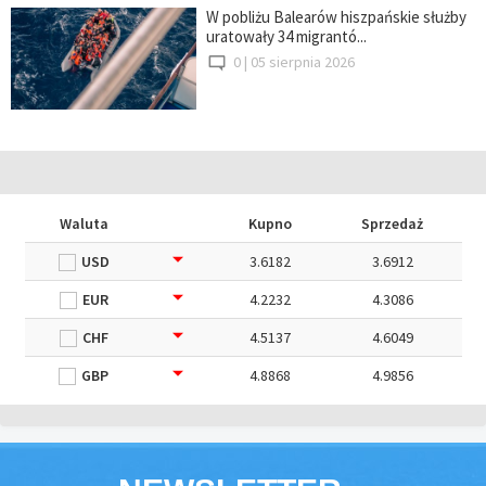
W pobliżu Balearów hiszpańskie służby
uratowały 34 migrantó...
0 |
05 sierpnia 2026
Waluta
Kupno
Sprzedaż
USD
3.6182
3.6912
EUR
4.2232
4.3086
CHF
4.5137
4.6049
GBP
4.8868
4.9856