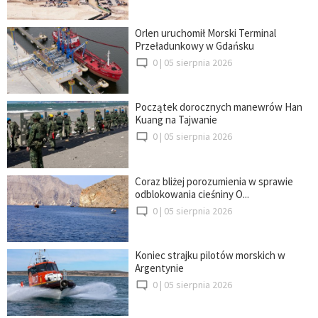
Orlen uruchomił Morski Terminal
Przeładunkowy w Gdańsku
0 |
05 sierpnia 2026
Początek dorocznych manewrów Han
Kuang na Tajwanie
0 |
05 sierpnia 2026
Coraz bliżej porozumienia w sprawie
odblokowania cieśniny O...
0 |
05 sierpnia 2026
Koniec strajku pilotów morskich w
Argentynie
0 |
05 sierpnia 2026