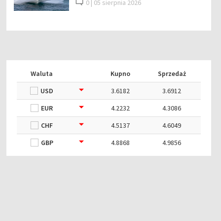
0 |
05 sierpnia 2026
Waluta
Kupno
Sprzedaż
USD
3.6182
3.6912
EUR
4.2232
4.3086
CHF
4.5137
4.6049
GBP
4.8868
4.9856