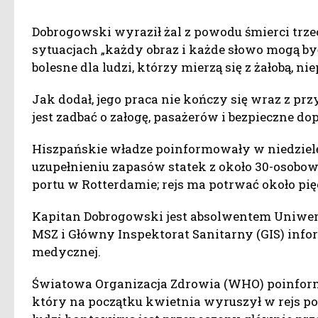
Dobrogowski wyraził żal z powodu śmierci trze
sytuacjach „każdy obraz i każde słowo mogą by
bolesne dla ludzi, którzy mierzą się z żałobą, n
Jak dodał, jego praca nie kończy się wraz z p
jest zadbać o załogę, pasażerów i bezpieczne dop
Hiszpańskie władze poinformowały w niedzielę
uzupełnieniu zapasów statek z około 30-osobo
portu w Rotterdamie; rejs ma potrwać około pięc
Kapitan Dobrogowski jest absolwentem Uniwer
MSZ i Główny Inspektorat Sanitarny (GIS) inf
medycznej.
Światowa Organizacja Zdrowia (WHO) poinformow
który na początku kwietnia wyruszył w rejs p