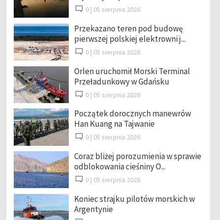
0 |
05 sierpnia 2026
Przekazano teren pod budowę
pierwszej polskiej elektrowni j...
0 |
05 sierpnia 2026
Orlen uruchomił Morski Terminal
Przeładunkowy w Gdańsku
0 |
05 sierpnia 2026
Początek dorocznych manewrów
Han Kuang na Tajwanie
0 |
05 sierpnia 2026
Coraz bliżej porozumienia w sprawie
odblokowania cieśniny O...
0 |
05 sierpnia 2026
Koniec strajku pilotów morskich w
Argentynie