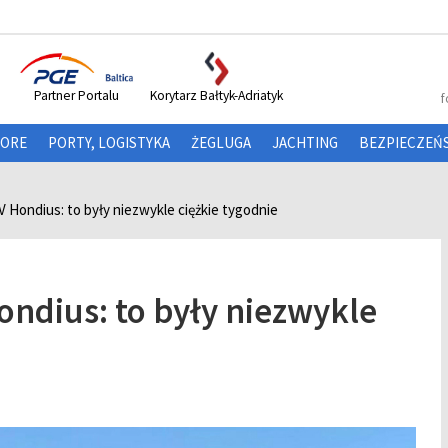
Partner Portalu
Korytarz Bałtyk-Adriatyk
f
HORE
PORTY, LOGISTYKA
ŻEGLUGA
JACHTING
BEZPIECZEŃ
V Hondius: to były niezwykle ciężkie tygodnie
ondius: to były niezwykle