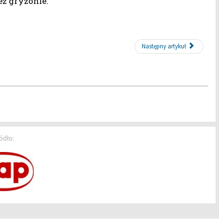
ez gryzonie.
Następny artykuł
ódło: