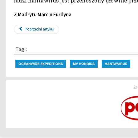
ludzi hantawirus jest przenoszony głównie prz
Z Madrytu Marcin Furdyna
Poprzedni artykuł
Tagi:
OCEANWIDE EXPEDITIONS
MV HONDIUS
HANTAWIRUS
Źr