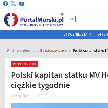
en
PORTAL INFORMACYJNY ISSN 2545-0735
STOCZNIE, STATKI
OFFS
Strona główna
Bezpieczeństwo
Polski kapitan statku M
BEZPIECZEŃSTWO
Polski kapitan statku MV H
ciężkie tygodnie
11 maja 2026
|
PAP