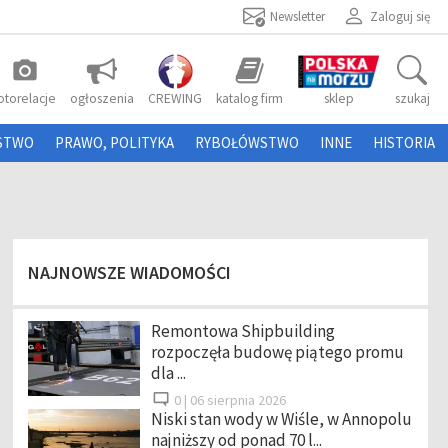
Newsletter
Zaloguj się
photo_camera
otorelacje
ogłoszenia
CREWING
katalog firm
sklep
szukaj
STWO
PRAWO, POLITYKA
RYBOŁÓWSTWO
INNE
HISTORIA
NAJNOWSZE WIADOMOŚCI
Remontowa Shipbuilding
rozpoczęła budowę piątego promu
dla ...
0 |
06 sierpnia 2026
Niski stan wody w Wiśle, w Annopolu
najniższy od ponad 70 l...