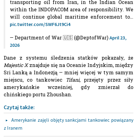
transporting oil from Iran, in the Indian Ocean
within the INDOPACOM area of responsibility. We
will continue global maritime enforcement to…
pic.twitter.com/SWF6Jt9Ci4
— Department of War 🇺🇸 (@DeptofWar)
April 23,
2026
Dane z systemu śledzenia statków pokazały, że
Majestic X
znajduje się na Oceanie Indyjskim, między
Sri Lanką a Indonezją — mniej więcej w tym samym
miejscu, co tankowiec
Tifani
, przejęty przez siły
amerykańskie wcześniej, gdy zmierzał do
chińskiego portu Zhoushan.
Czytaj także:
Amerykanie zajęli objęty sankcjami tankowiec powiązany
z Iranem