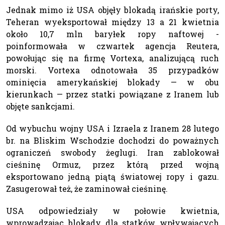
Jednak mimo iż USA objęły blokadą irańskie porty,
Teheran wyeksportował między 13 a 21 kwietnia
około 10,7 mln baryłek ropy naftowej -
poinformowała w czwartek agencja Reutera,
powołując się na firmę Vortexa, analizującą ruch
morski. Vortexa odnotowała 35 przypadków
ominięcia amerykańskiej blokady — w obu
kierunkach — przez statki powiązane z Iranem lub
objęte sankcjami.
Od wybuchu wojny USA i Izraela z Iranem 28 lutego
br. na Bliskim Wschodzie dochodzi do poważnych
ograniczeń swobody żeglugi. Iran zablokował
cieśninę Ormuz, przez którą przed wojną
eksportowano jedną piątą światowej ropy i gazu.
Zasugerował też, że zaminował cieśninę.
USA odpowiedziały w połowie kwietnia,
wprowadzając blokady dla statków wpływających