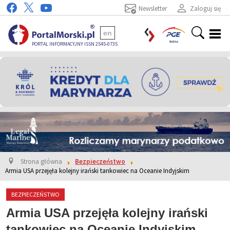
Newsletter
Zaloguj się
en
PORTAL INFORMACYJNY ISSN 2545-0735
Strona główna
Bezpieczeństwo
Armia USA przejęła kolejny irański tankowiec na Oceanie Indyjskim
BEZPIECZEŃSTWO
Armia USA przejęła kolejny irański
tankowiec na Oceanie Indyjskim