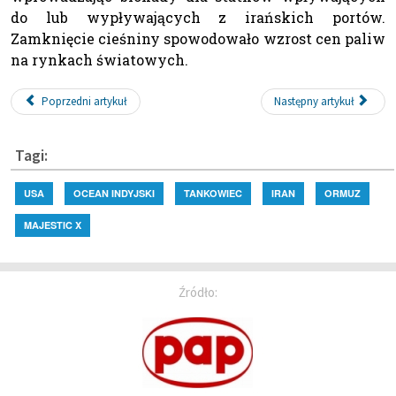
do lub wypływających z irańskich portów.
Zamknięcie cieśniny spowodowało wzrost cen paliw
na rynkach światowych.
Poprzedni artykuł
Następny artykuł
Tagi:
USA
OCEAN INDYJSKI
TANKOWIEC
IRAN
ORMUZ
MAJESTIC X
Źródło: