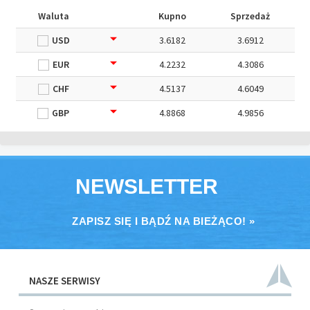
Waluta
Kupno
Sprzedaż
USD
3.6182
3.6912
EUR
4.2232
4.3086
CHF
4.5137
4.6049
GBP
4.8868
4.9856
NEWSLETTER
ZAPISZ SIĘ I BĄDŹ NA BIEŻĄCO! »
NASZE SERWISY