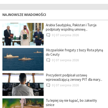
NAJNOWSZE WIADOMOŚCI
Arabia Saudyjska, Pakistan i Turcja
podpisały wspólną umowę...
0 |
07 sierpnia 2026
Hiszpańskie fregaty z bazy Rota płyną
do Ceuty
0 |
07 sierpnia 2026
Prezydent podpisał ustawę
wprowadzającą zerowy PIT dla mary...
0 |
07 sierpnia 2026
Tu lepiej się nie kąpać, bo zakwitły
sinice