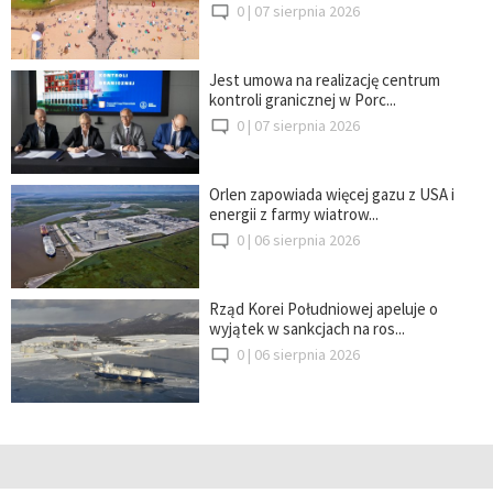
0 |
07 sierpnia 2026
Jest umowa na realizację centrum
kontroli granicznej w Porc...
0 |
07 sierpnia 2026
Orlen zapowiada więcej gazu z USA i
energii z farmy wiatrow...
0 |
06 sierpnia 2026
Rząd Korei Południowej apeluje o
wyjątek w sankcjach na ros...
0 |
06 sierpnia 2026