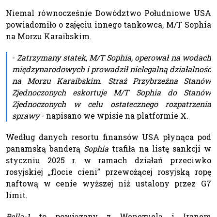
Niemal równocześnie Dowództwo Południowe USA
powiadomiło o zajęciu innego tankowca, M/T Sophia
na Morzu Karaibskim.
-
Zatrzymany statek, M/T Sophia, operował na wodach
międzynarodowych i prowadził nielegalną działalność
na Morzu Karaibskim. Straż Przybrzeżna Stanów
Zjednoczonych eskortuje M/T Sophia do Stanów
Zjednoczonych w celu ostatecznego rozpatrzenia
sprawy
- napisano we wpisie na platformie X.
Według danych resortu finansów USA płynąca pod
panamską banderą
Sophia
trafiła na listę sankcji w
styczniu 2025 r. w ramach działań przeciwko
rosyjskiej „flocie cieni” przewożącej rosyjską ropę
naftową w cenie wyższej niż ustalony przez G7
limit.
Bella-1
to powiązany z Wenezuelą i Iranem