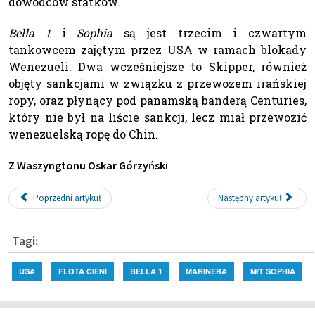
dowódców statków.
Bella 1
i
Sophia
są jest trzecim i czwartym
tankowcem zajętym przez USA w ramach blokady
Wenezueli. Dwa wcześniejsze to Skipper, również
objęty sankcjami w związku z przewozem irańskiej
ropy, oraz płynący pod panamską banderą Centuries,
który nie był na liście sankcji, lecz miał przewozić
wenezuelską ropę do Chin.
Z Waszyngtonu Oskar Górzyński
Poprzedni artykuł
Następny artykuł
Tagi:
USA
FLOTA CIENI
BELLA 1
MARINERA
M/T SOPHIA