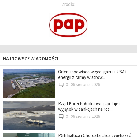
Źródło:
NAJNOWSZE WIADOMOŚCI
Orlen zapowiada więcej gazu z USA i
energii z farmy wiatrow...
0 |
06 sierpnia 2026
Rząd Korei Południowej apeluje o
wyjątek w sankcjach na ros...
0 |
06 sierpnia 2026
PGE Baltica i Chordata chcą zwiększyć