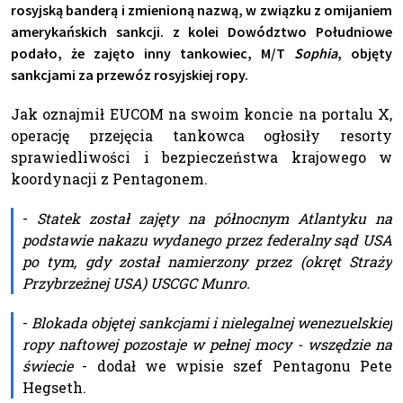
rosyjską banderą i zmienioną nazwą, w związku z omijaniem
amerykańskich sankcji. z kolei Dowództwo Południowe
podało, że zajęto inny tankowiec, M/T
Sophia
, objęty
sankcjami za przewóz rosyjskiej ropy.
Jak oznajmił EUCOM na swoim koncie na portalu X,
operację przejęcia tankowca ogłosiły resorty
sprawiedliwości i bezpieczeństwa krajowego w
koordynacji z Pentagonem.
-
Statek został zajęty na północnym Atlantyku na
podstawie nakazu wydanego przez federalny sąd USA
po tym, gdy został namierzony przez (okręt Straży
Przybrzeżnej USA) USCGC Munro.
-
Blokada objętej sankcjami i nielegalnej wenezuelskiej
ropy naftowej pozostaje w pełnej mocy - wszędzie na
świecie
- dodał we wpisie szef Pentagonu Pete
Hegseth.