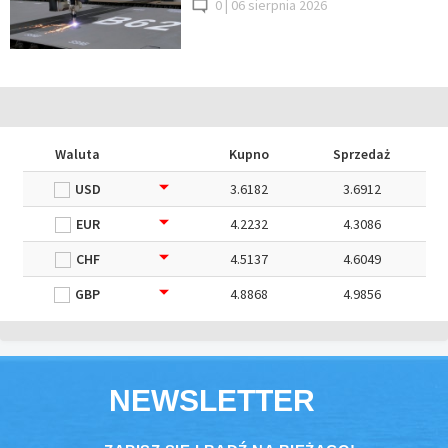
0 |
06 sierpnia 2026
Waluta
Kupno
Sprzedaż
USD
3.6182
3.6912
EUR
4.2232
4.3086
CHF
4.5137
4.6049
GBP
4.8868
4.9856
NEWSLETTER