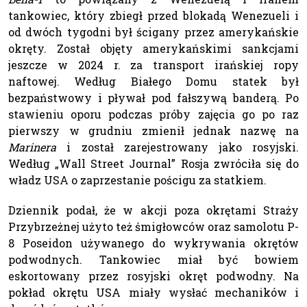
tankowiec, który zbiegł przed blokadą Wenezueli i
od dwóch tygodni był ścigany przez amerykańskie
okręty. Został objęty amerykańskimi sankcjami
jeszcze w 2024 r. za transport irańskiej ropy
naftowej. Według Białego Domu statek był
bezpaństwowy i pływał pod fałszywą banderą. Po
stawieniu oporu podczas próby zajęcia go po raz
pierwszy w grudniu zmienił jednak nazwę na
Marinera
i został zarejestrowany jako rosyjski.
Według „Wall Street Journal” Rosja zwróciła się do
władz USA o zaprzestanie pościgu za statkiem.
Dziennik podał, że w akcji poza okrętami Straży
Przybrzeżnej użyto też śmigłowców oraz samolotu P-
8 Poseidon używanego do wykrywania okrętów
podwodnych. Tankowiec miał być bowiem
eskortowany przez rosyjski okręt podwodny. Na
pokład okrętu USA miały wysłać mechaników i