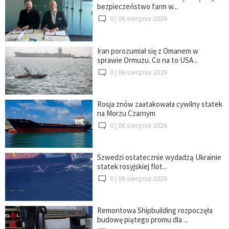
bezpieczeństwo farm w...
0 |
06 sierpnia 2026
Iran porozumiał się z Omanem w
sprawie Ormuzu. Co na to USA...
0 |
06 sierpnia 2026
Rosja znów zaatakowała cywilny statek
na Morzu Czarnym
0 |
06 sierpnia 2026
Szwedzi ostatecznie wydadzą Ukrainie
statek rosyjskiej flot...
0 |
06 sierpnia 2026
Remontowa Shipbuilding rozpoczęła
budowę piątego promu dla ...