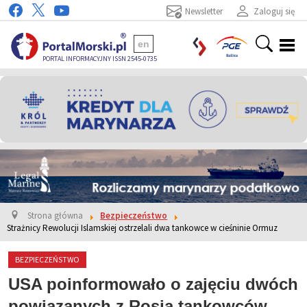
Newsletter
Zaloguj się
en
PORTAL INFORMACYJNY ISSN 2545-0735
Strona główna
Bezpieczeństwo
Strażnicy Rewolucji Islamskiej ostrzelali dwa tankowce w cieśninie Ormuz
BEZPIECZEŃSTWO
USA poinformowało o zajęciu dwóch
powiązanych z Rosją tankowców