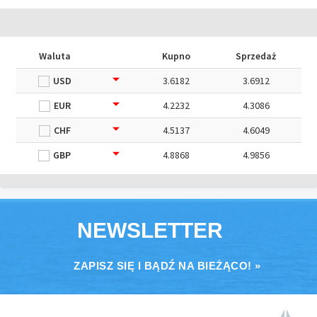
Waluta
Kupno
Sprzedaż
USD
3.6182
3.6912
EUR
4.2232
4.3086
CHF
4.5137
4.6049
GBP
4.8868
4.9856
NEWSLETTER
ZAPISZ SIĘ I BĄDŹ NA BIEŻĄCO! »