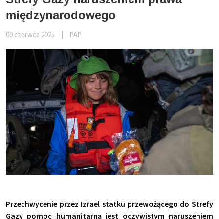
międzynarodowego
09 czerwca 2025
|
PAP
Przechwycenie przez Izrael statku przewożącego do Strefy
Gazy pomoc humanitarną jest oczywistym naruszeniem