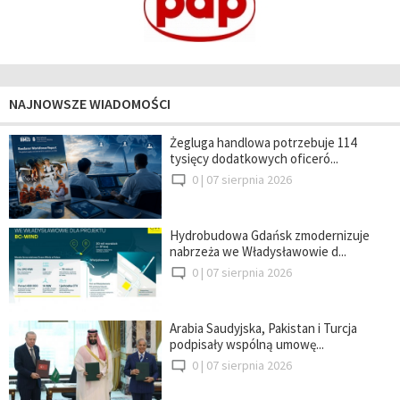
NAJNOWSZE WIADOMOŚCI
Żegluga handlowa potrzebuje 114
tysięcy dodatkowych oficeró...
0 |
07 sierpnia 2026
Hydrobudowa Gdańsk zmodernizuje
nabrzeża we Władysławowie d...
0 |
07 sierpnia 2026
Arabia Saudyjska, Pakistan i Turcja
podpisały wspólną umowę...
0 |
07 sierpnia 2026