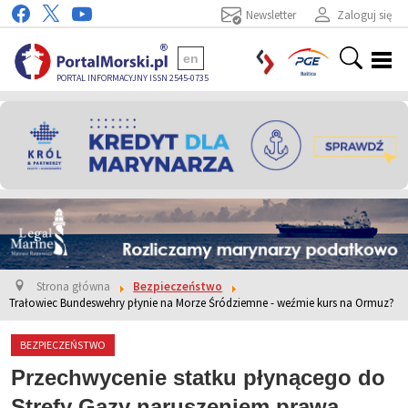
Newsletter
Zaloguj się
en
PORTAL INFORMACYJNY ISSN 2545-0735
Strona główna
Bezpieczeństwo
Trałowiec Bundeswehry płynie na Morze Śródziemne - weźmie kurs na Ormuz?
BEZPIECZEŃSTWO
Przechwycenie statku płynącego do
Strefy Gazy naruszeniem prawa