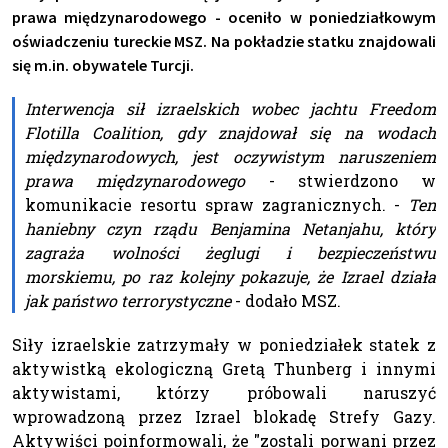
prawa międzynarodowego - oceniło w poniedziałkowym
oświadczeniu tureckie MSZ. Na pokładzie statku znajdowali
się m.in. obywatele Turcji.
Interwencja sił izraelskich wobec jachtu Freedom
Flotilla Coalition, gdy znajdował się na wodach
międzynarodowych, jest oczywistym naruszeniem
prawa międzynarodowego
- stwierdzono w
komunikacie resortu spraw zagranicznych. -
Ten
haniebny czyn rządu Benjamina Netanjahu, który
zagraża wolności żeglugi i bezpieczeństwu
morskiemu, po raz kolejny pokazuje, że Izrael działa
jak państwo terrorystyczne
- dodało MSZ.
Siły izraelskie zatrzymały w poniedziałek statek z
aktywistką ekologiczną Gretą Thunberg i innymi
aktywistami, którzy próbowali naruszyć
wprowadzoną przez Izrael blokadę Strefy Gazy.
Aktywiści poinformowali, że "zostali porwani przez