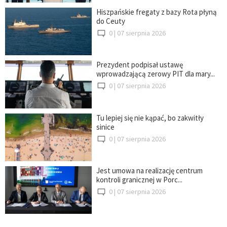
Hiszpańskie fregaty z bazy Rota płyną
do Ceuty
0 |
07 sierpnia 2026
Prezydent podpisał ustawę
wprowadzającą zerowy PIT dla mary...
0 |
07 sierpnia 2026
Tu lepiej się nie kąpać, bo zakwitły
sinice
0 |
07 sierpnia 2026
Jest umowa na realizację centrum
kontroli granicznej w Porc...
0 |
07 sierpnia 2026