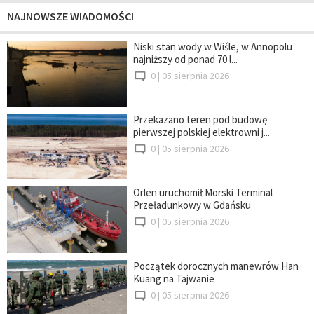
NAJNOWSZE WIADOMOŚCI
Niski stan wody w Wiśle, w Annopolu
najniższy od ponad 70 l...
0 |
05 sierpnia 2026
Przekazano teren pod budowę
pierwszej polskiej elektrowni j...
0 |
05 sierpnia 2026
Orlen uruchomił Morski Terminal
Przeładunkowy w Gdańsku
0 |
05 sierpnia 2026
Początek dorocznych manewrów Han
Kuang na Tajwanie
0 |
05 sierpnia 2026