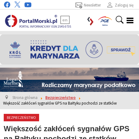
Newsletter
Zaloguj się
en
PORTAL INFORMACYJNY ISSN 2545-0735
Strona główna
Bezpieczeństwo
Większość zakłóceń sygnałów GPS na Bałtyku pochodzi ze statków
BEZPIECZEŃSTWO
Większość zakłóceń sygnałów GPS
na Bałtyku pochodzi ze statków