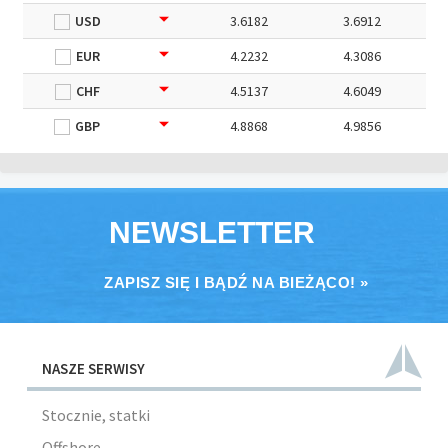
USD
3.6182
3.6912
EUR
4.2232
4.3086
CHF
4.5137
4.6049
GBP
4.8868
4.9856
NEWSLETTER
ZAPISZ SIĘ I BĄDŹ NA BIEŻĄCO! »
NASZE SERWISY
Stocznie, statki
Offshore