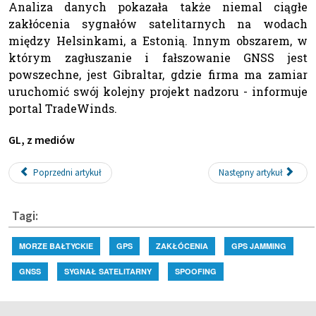
Analiza danych pokazała także niemal ciągłe
zakłócenia sygnałów satelitarnych na wodach
między Helsinkami, a Estonią. Innym obszarem, w
którym zagłuszanie i fałszowanie GNSS jest
powszechne, jest Gibraltar, gdzie firma ma zamiar
uruchomić swój kolejny projekt nadzoru - informuje
portal TradeWinds.
GL, z mediów
Poprzedni artykuł
Następny artykuł
Tagi:
MORZE BAŁTYCKIE
GPS
ZAKŁÓCENIA
GPS JAMMING
GNSS
SYGNAŁ SATELITARNY
SPOOFING