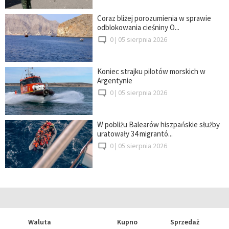
Coraz bliżej porozumienia w sprawie
odblokowania cieśniny O...
0 |
05 sierpnia 2026
Koniec strajku pilotów morskich w
Argentynie
0 |
05 sierpnia 2026
W pobliżu Balearów hiszpańskie służby
uratowały 34 migrantó...
0 |
05 sierpnia 2026
Waluta
Kupno
Sprzedaż