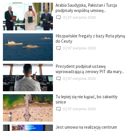
Arabia Saudyjska, Pakistan i Turcja
podpisały wspólną umowę...
0 |
07 sierpnia 2026
Hiszpańskie fregaty z bazy Rota płyną
do Ceuty
0 |
07 sierpnia 2026
Prezydent podpisał ustawę
wprowadzającą zerowy PIT dla mary...
0 |
07 sierpnia 2026
Tu lepiej się nie kąpać, bo zakwitły
sinice
0 |
07 sierpnia 2026
Jest umowa na realizację centrum