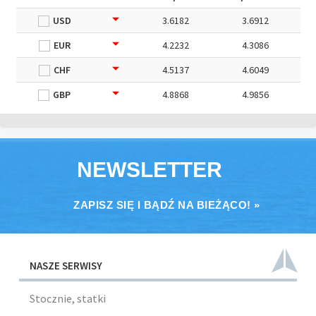
USD
3.6182
3.6912
EUR
4.2232
4.3086
CHF
4.5137
4.6049
GBP
4.8868
4.9856
NEWSLETTER
ZAPISZ SIĘ I BĄDŹ NA BIEŻĄCO! »
NASZE SERWISY
Stocznie, statki