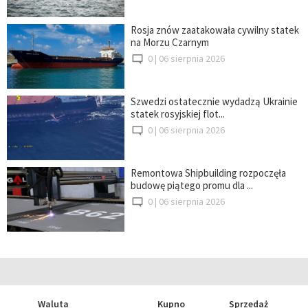
Rosja znów zaatakowała cywilny statek
na Morzu Czarnym
0 |
06 sierpnia 2026
Szwedzi ostatecznie wydadzą Ukrainie
statek rosyjskiej flot...
0 |
06 sierpnia 2026
Remontowa Shipbuilding rozpoczęła
budowę piątego promu dla ...
0 |
06 sierpnia 2026
Waluta
Kupno
Sprzedaż