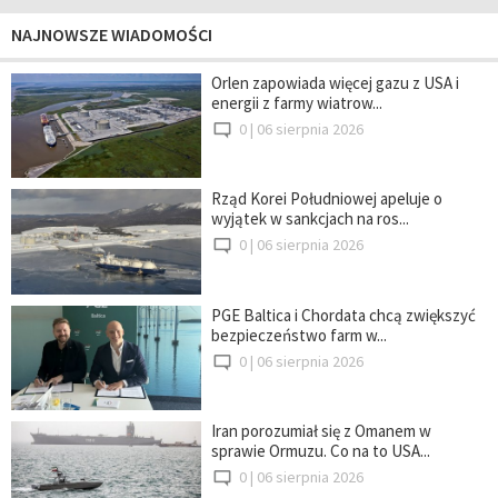
NAJNOWSZE WIADOMOŚCI
Orlen zapowiada więcej gazu z USA i
energii z farmy wiatrow...
0 |
06 sierpnia 2026
Rząd Korei Południowej apeluje o
wyjątek w sankcjach na ros...
0 |
06 sierpnia 2026
PGE Baltica i Chordata chcą zwiększyć
bezpieczeństwo farm w...
0 |
06 sierpnia 2026
Iran porozumiał się z Omanem w
sprawie Ormuzu. Co na to USA...
0 |
06 sierpnia 2026