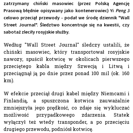
zatrzymany chiński masowiec (przez Polską Agencję
Prasową błędnie opisywany jako kontenerowiec) Yi
Peng 3
celowo przeciął przewody - podał we środę dziennik "Wall
Street Journal". Śledztwo koncentruje się na kwestii, czy
sabotaż zleciły rosyjskie służby.
Według "Wall Street Journal" śledczy ustalili, że
chiński masowiec, który transportował rosyjskie
nawozy, spuścił kotwicę w okolicach pierwszego
przeciętego kabla między Szwecją i Litwą i
przeciągnął ją po dnie przez ponad 100 mil (ok. 160
km).
W efekcie przeciął drugi kabel między Niemcami i
Finlandią, a spuszczona kotwica zauważalnie
zmniejszyła jego prędkość, co zdaje się wykluczać
możliwość przypadkowego zdarzenia. Statek
wyłączył też wtedy transponder, a po przecięciu
drugiego przewodu, podniósł kotwicę.