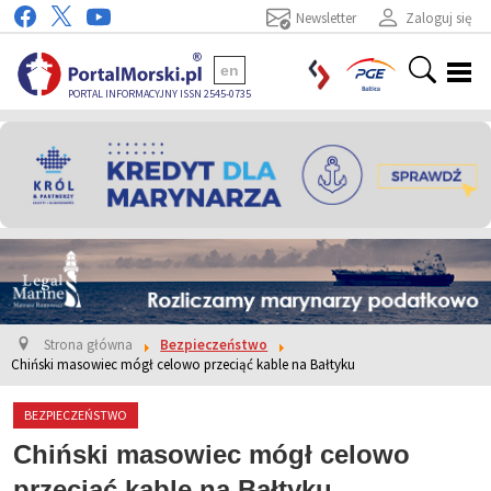
Newsletter
Zaloguj się
en
PORTAL INFORMACYJNY ISSN 2545-0735
Strona główna
Bezpieczeństwo
Chiński masowiec mógł celowo przeciąć kable na Bałtyku
BEZPIECZEŃSTWO
Chiński masowiec mógł celowo
przeciąć kable na Bałtyku