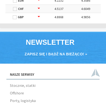
EUR
4.2232
4.3086
CHF
4.5137
4.6049
GBP
4.8868
4.9856
NEWSLETTER
ZAPISZ SIĘ I BĄDŹ NA BIEŻĄCO! »
NASZE SERWISY
Stocznie, statki
Offshore
Porty, logistyka