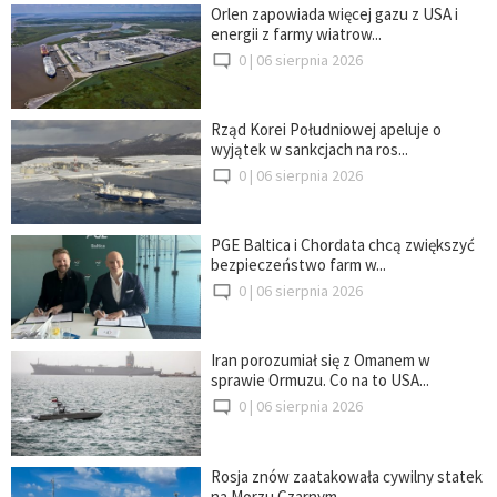
Orlen zapowiada więcej gazu z USA i
energii z farmy wiatrow...
0 |
06 sierpnia 2026
Rząd Korei Południowej apeluje o
wyjątek w sankcjach na ros...
0 |
06 sierpnia 2026
PGE Baltica i Chordata chcą zwiększyć
bezpieczeństwo farm w...
0 |
06 sierpnia 2026
Iran porozumiał się z Omanem w
sprawie Ormuzu. Co na to USA...
0 |
06 sierpnia 2026
Rosja znów zaatakowała cywilny statek
na Morzu Czarnym