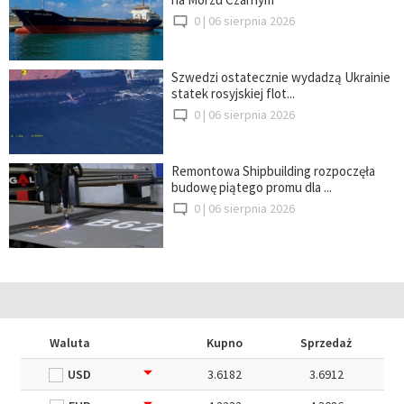
0 |
06 sierpnia 2026
Szwedzi ostatecznie wydadzą Ukrainie
statek rosyjskiej flot...
0 |
06 sierpnia 2026
Remontowa Shipbuilding rozpoczęła
budowę piątego promu dla ...
0 |
06 sierpnia 2026
Waluta
Kupno
Sprzedaż
USD
3.6182
3.6912