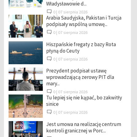
Władysławowie d...
0 |
07 sierpnia 2026
Arabia Saudyjska, Pakistan i Turcja
podpisały wspólną umowę...
0 |
07 sierpnia 2026
Hiszpańskie fregaty z bazy Rota
płyną do Ceuty
0 |
07 sierpnia 2026
Prezydent podpisał ustawę
wprowadzającą zerowy PIT dla
mary...
0 |
07 sierpnia 2026
Tu lepiej się nie kąpać, bo zakwitły
sinice
0 |
07 sierpnia 2026
Jest umowa na realizację centrum
kontroli granicznej w Porc...