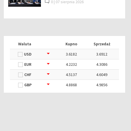
0 |
07 sierpnia 2026
Waluta
Kupno
Sprzedaż
USD
3.6182
3.6912
EUR
4.2232
4.3086
CHF
4.5137
4.6049
GBP
4.8868
4.9856