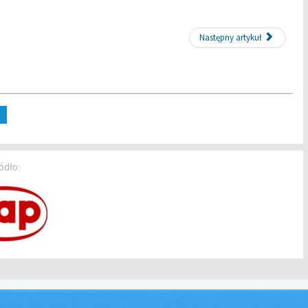
Następny artykuł
ódło: