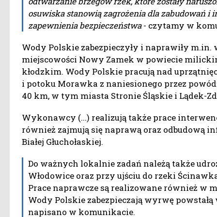
odtwarzanie brzegów rzek, które zostały naruszo
osuwiska stanowią zagrożenia dla zabudowań i in
zapewnienia bezpieczeństwa
- czytamy w komu
Wody Polskie zabezpieczyły i naprawiły m.in.
miejscowości Nowy Zamek w powiecie milickim
kłodzkim. Wody Polskie pracują nad uprzątnięc
i potoku Morawka z naniesionego przez powódź 
40 km, w tym miasta Stronie Śląskie i Lądek-Zd
Wykonawcy (...) realizują także prace interwen
również zajmują się naprawą oraz odbudową inf
Białej Głuchołaskiej.
Do ważnych lokalnie zadań należą także udro
Włodowice oraz przy ujściu do rzeki Ścinawk
Prace naprawcze są realizowane również w m
Wody Polskie zabezpieczają wyrwę powstałą 
napisano w komunikacie.