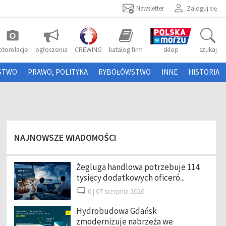
Newsletter
Zaloguj się
photo_camera
otorelacje
ogłoszenia
CREWING
katalog firm
sklep
szukaj
STWO
PRAWO, POLITYKA
RYBOŁÓWSTWO
INNE
HISTORIA
NAJNOWSZE WIADOMOŚCI
Żegluga handlowa potrzebuje 114
tysięcy dodatkowych oficeró...
0 |
07 sierpnia 2026
Hydrobudowa Gdańsk
zmodernizuje nabrzeża we