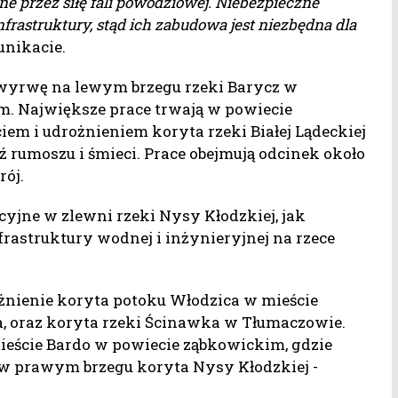
ne przez siłę fali powodziowej. Niebezpieczne
frastruktury, stąd ich zabudowa jest niezbędna dla
nikacie.
 wyrwę na lewym brzegu rzeki Barycz w
. Największe prace trwają w powiecie
iem i udrożnieniem koryta rzeki Białej Lądeckiej
rumoszu i śmieci. Prace obejmują odcinek około
rój.
cyjne w zlewni rzeki Nysy Kłodzkiej, jak
rastruktury wodnej i inżynieryjnej na rzece
żnienie koryta potoku Włodzica w mieście
a, oraz koryta rzeki Ścinawka w Tłumaczowie.
ieście Bardo w powiecie ząbkowickim, gdzie
w prawym brzegu koryta Nysy Kłodzkiej -