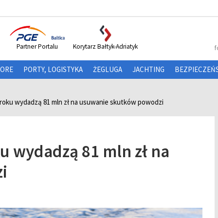
Partner Portalu
Korytarz Bałtyk-Adriatyk
f
HORE
PORTY, LOGISTYKA
ŻEGLUGA
JACHTING
BEZPIECZEŃ
 roku wydadzą 81 mln zł na usuwanie skutków powodzi
u wydadzą 81 mln zł na
i