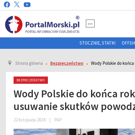
en
PORTAL INFORMACYJNY ISSN 2545-0735
STOCZNIE, STATKI
OFFS
Strona główna
Bezpieczeństwo
Wody Polskie do końca
BEZPIECZEŃSTWO
Wody Polskie do końca rok
usuwanie skutków powodz
22 listopada 2024
|
PAP