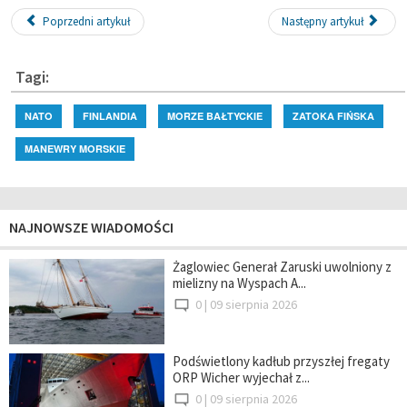
Poprzedni artykuł
Następny artykuł
Tagi:
NATO
FINLANDIA
MORZE BAŁTYCKIE
ZATOKA FIŃSKA
MANEWRY MORSKIE
NAJNOWSZE WIADOMOŚCI
Żaglowiec Generał Zaruski uwolniony z
mielizny na Wyspach A...
0 |
09 sierpnia 2026
Podświetlony kadłub przyszłej fregaty
ORP Wicher wyjechał z...
0 |
09 sierpnia 2026