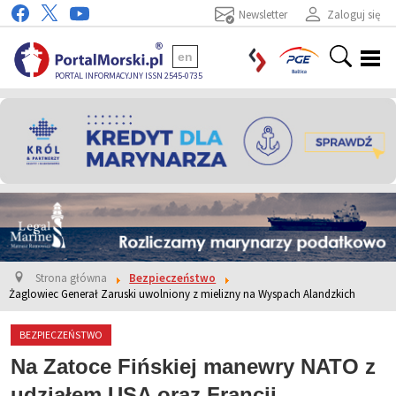
Newsletter
Zaloguj się
en
PORTAL INFORMACYJNY ISSN 2545-0735
Strona główna
Bezpieczeństwo
Żaglowiec Generał Zaruski uwolniony z mielizny na Wyspach Alandzkich
BEZPIECZEŃSTWO
Na Zatoce Fińskiej manewry NATO z
udziałem USA oraz Francji