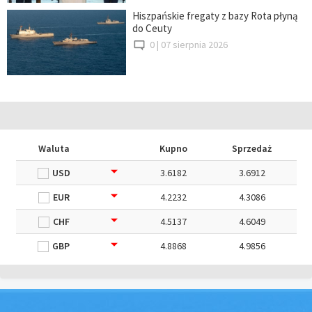
Hiszpańskie fregaty z bazy Rota płyną
do Ceuty
0 |
07 sierpnia 2026
Waluta
Kupno
Sprzedaż
USD
3.6182
3.6912
EUR
4.2232
4.3086
CHF
4.5137
4.6049
GBP
4.8868
4.9856