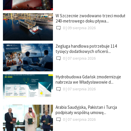
W Szczecnie zwodowano trzeci moduł
240-metrowego doku pływa...
0 |
09 sierpnia 2026
Żegluga handlowa potrzebuje 114
tysięcy dodatkowych oficeró...
0 |
07 sierpnia 2026
Hydrobudowa Gdańsk zmodernizuje
nabrzeża we Władysławowie d...
0 |
07 sierpnia 2026
Arabia Saudyjska, Pakistan i Turcja
podpisały wspólną umowę...
0 |
07 sierpnia 2026