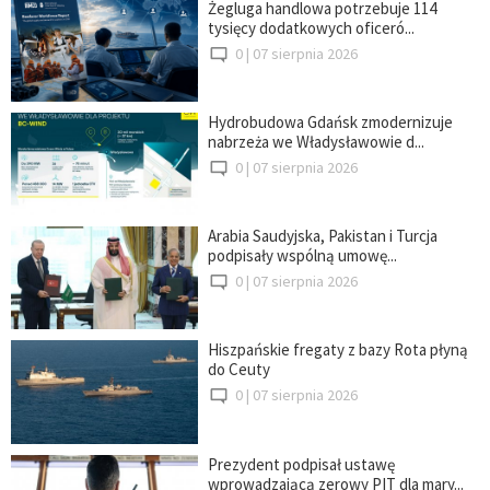
Żegluga handlowa potrzebuje 114
tysięcy dodatkowych oficeró...
0 |
07 sierpnia 2026
Hydrobudowa Gdańsk zmodernizuje
nabrzeża we Władysławowie d...
0 |
07 sierpnia 2026
Arabia Saudyjska, Pakistan i Turcja
podpisały wspólną umowę...
0 |
07 sierpnia 2026
Hiszpańskie fregaty z bazy Rota płyną
do Ceuty
0 |
07 sierpnia 2026
Prezydent podpisał ustawę
wprowadzającą zerowy PIT dla mary...