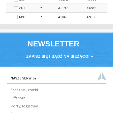
CHF
4.5137
4.6049
GBP
4.8868
4.9856
NEWSLETTER
ZAPISZ SIĘ I BĄDŹ NA BIEŻĄCO! »
NASZE SERWISY
Stocznie, statki
Offshore
Porty, logistyka