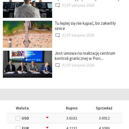
0 |
07 sierpnia 2026
Tu lepiej się nie kąpać, bo zakwitły
sinice
0 |
07 sierpnia 2026
Jest umowa na realizację centrum
kontroli granicznej w Porc...
0 |
07 sierpnia 2026
Waluta
Kupno
Sprzedaż
USD
3.6182
3.6912
EUR
4.2232
4.3086