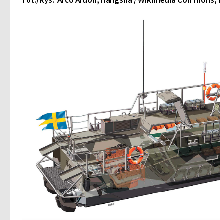
Fot./Rys.: Arco Ardon, Hangsna / Wikimedia Commons;