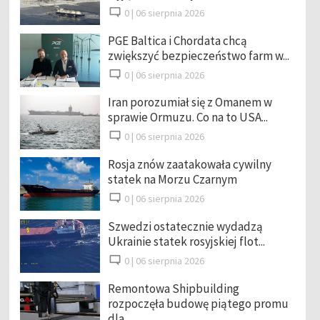
0 |
06 sierpnia 2026
PGE Baltica i Chordata chcą
zwiększyć bezpieczeństwo farm w...
0 |
06 sierpnia 2026
Iran porozumiał się z Omanem w
sprawie Ormuzu. Co na to USA...
0 |
06 sierpnia 2026
Rosja znów zaatakowała cywilny
statek na Morzu Czarnym
0 |
06 sierpnia 2026
Szwedzi ostatecznie wydadzą
Ukrainie statek rosyjskiej flot...
0 |
06 sierpnia 2026
Remontowa Shipbuilding
rozpoczęła budowę piątego promu
dla ...