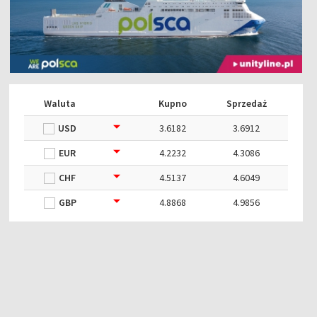
Waluta
Kupno
Sprzedaż
USD
3.6182
3.6912
EUR
4.2232
4.3086
CHF
4.5137
4.6049
GBP
4.8868
4.9856