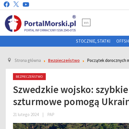
en
PORTAL INFORMACYJNY ISSN 2545-0735
STOCZNIE, STATKI
OFFS
Strona główna
Bezpieczeństwo
Początek dorocznych 
BEZPIECZEŃSTWO
Szwedzkie wojsko: szybkie
szturmowe pomogą Ukrain
21 lutego 2024
|
PAP