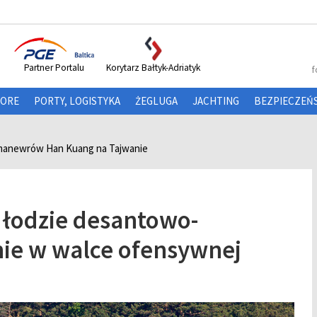
Partner Portalu
Korytarz Bałtyk-Adriatyk
f
HORE
PORTY, LOGISTYKA
ŻEGLUGA
JACHTING
BEZPIECZEŃ
manewrów Han Kuang na Tajwanie
 łodzie desantowo-
ie w walce ofensywnej