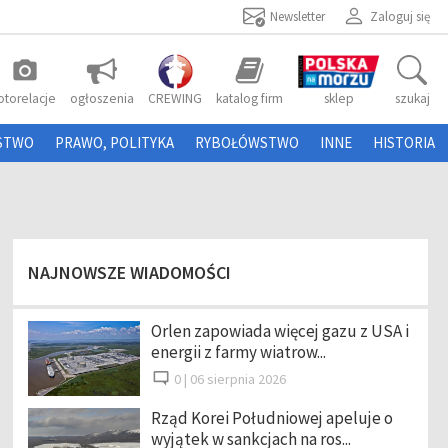
Newsletter
Zaloguj się
photo_camera
otorelacje
ogłoszenia
CREWING
katalog firm
sklep
szukaj
STWO
PRAWO, POLITYKA
RYBOŁÓWSTWO
INNE
HISTORIA
NAJNOWSZE WIADOMOŚCI
Orlen zapowiada więcej gazu z USA i
energii z farmy wiatrow...
0 |
06 sierpnia 2026
Rząd Korei Południowej apeluje o
wyjątek w sankcjach na ros...