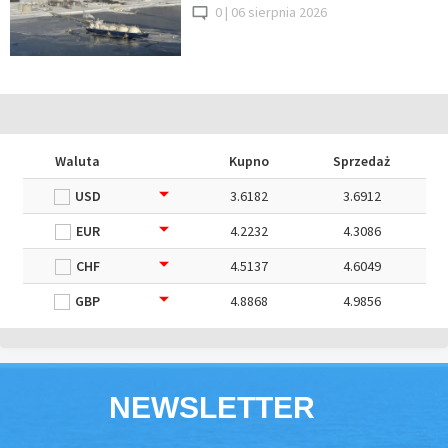
0 |
06 sierpnia 2026
Waluta
Kupno
Sprzedaż
USD
3.6182
3.6912
EUR
4.2232
4.3086
CHF
4.5137
4.6049
GBP
4.8868
4.9856
NEWSLETTER