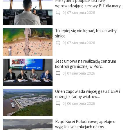
Prezydent podpisał ustawę
wprowadzającą zerowy PIT dla mary...
0 |
07 sierpnia 2026
Tu lepiej się nie kąpać, bo zakwitły
sinice
0 |
07 sierpnia 2026
Jest umowa na realizację centrum
kontroli granicznej w Porc...
0 |
07 sierpnia 2026
Orlen zapowiada więcej gazu z USA i
energii z farmy wiatrow...
0 |
06 sierpnia 2026
Rząd Korei Południowej apeluje o
wyjątek w sankcjach na ros...