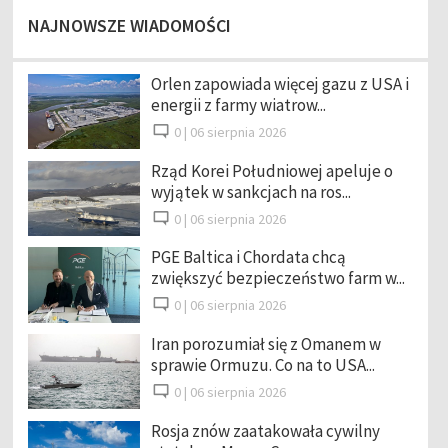
NAJNOWSZE WIADOMOŚCI
Orlen zapowiada więcej gazu z USA i
energii z farmy wiatrow...
0 |
06 sierpnia 2026
Rząd Korei Południowej apeluje o
wyjątek w sankcjach na ros...
0 |
06 sierpnia 2026
PGE Baltica i Chordata chcą
zwiększyć bezpieczeństwo farm w...
0 |
06 sierpnia 2026
Iran porozumiał się z Omanem w
sprawie Ormuzu. Co na to USA...
0 |
06 sierpnia 2026
Rosja znów zaatakowała cywilny