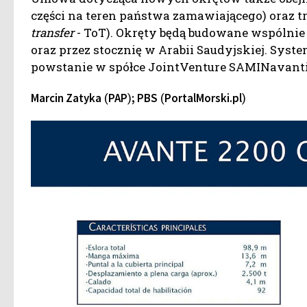
części na teren państwa zamawiającego) oraz tr
transfer
- ToT). Okręty będą budowane wspólnie
oraz przez stocznię w Arabii Saudyjskiej. Syst
powstanie w spółce JointVenture SAMINavantia
(
)
(
)
Marcin Zatyka
PAP
; PBS
PortalMorski.pl