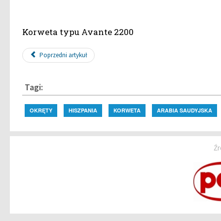
Korweta typu Avante 2200
Poprzedni artykuł
Tagi:
OKRĘTY
HISZPANIA
KORWETA
ARABIA SAUDYJSKA
Źr