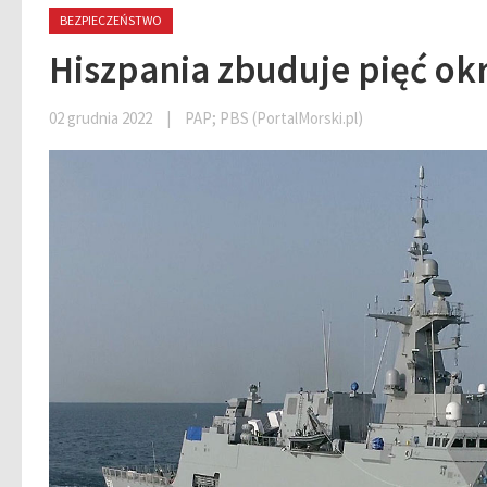
BEZPIECZEŃSTWO
Hiszpania zbuduje pięć okr
02 grudnia 2022
|
PAP; PBS (PortalMorski.pl)