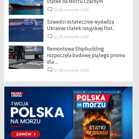
statek na Morzu Czarnym
0 |
06 sierpnia 2026
Szwedzi ostatecznie wydadzą
Ukrainie statek rosyjskiej flot...
0 |
06 sierpnia 2026
Remontowa Shipbuilding
rozpoczęła budowę piątego promu
dla ...
0 |
06 sierpnia 2026