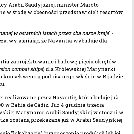
licy Arabii Saudyjskiej, minister Maroto
ne w środę w obecności przedstawicieli resortów
nej w ostatnich latach przez oba nasze kraje
" -
za, wyjaśniając, że Navantia wybuduje dla
ntia zaprojektowanie i budowę pięciu okrętów
sion combat ships
) dla Królewskiej Marynarki
go konsekwencją podpisanego właśnie w Rijadzie
ku.
ej realizowane przez Navantię, która buduje już
 w Bahía de Cádiz. Już 4 grudnia trzecia
ewskiej Marynarce Arabii Saudyjskiej w stoczni w
tka zostaną przekazane już w Arabii Saudyjskiej.
 "lokalizację" (przenoszenie produkcji lub jej