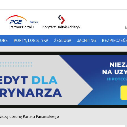
Partner Portalu
Korytarz Bałtyk-Adriatyk
f
HORE
PORTY, LOGISTYKA
ŻEGLUGA
JACHTING
BEZPIECZEŃ
ćwiczą obronę Kanału Panamskiego