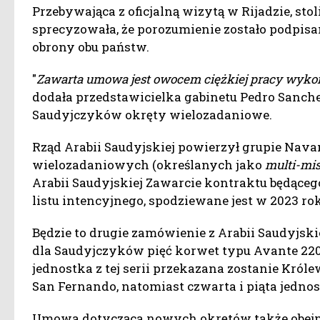
Przebywająca z oficjalną wizytą w Rijadzie, sto
sprecyzowała, że porozumienie zostało podpisa
obrony obu państw.
"
Zawarta umowa jest owocem ciężkiej pracy wykona
dodała przedstawicielka gabinetu Pedro Sanche
Saudyjczyków okręty wielozadaniowe.
Rząd Arabii Saudyjskiej powierzył grupie Nava
wielozadaniowych (określanych jako
multi-mis
Arabii Saudyjskiej Zawarcie kontraktu będące
listu intencyjnego, spodziewane jest w 2023 ro
Będzie to drugie zamówienie z Arabii Saudyjski
dla Saudyjczyków pięć korwet typu Avante 2200
jednostka z tej serii przekazana zostanie Król
San Fernando, natomiast czwarta i piąta jednos
Umowa dotycząca nowych okrętów także obejmuje