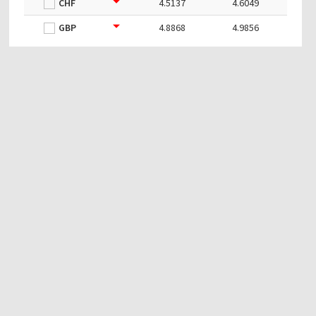
CHF
4.5137
4.6049
GBP
4.8868
4.9856