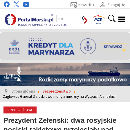
Newsletter
Zaloguj się
en
PORTAL INFORMACYJNY ISSN 2545-0735
Strona główna
Bezpieczeństwo
Żaglowiec Generał Zaruski uwolniony z mielizny na Wyspach Alandzkich
BEZPIECZEŃSTWO
Prezydent Zełenski: dwa rosyjskie
pociski rakietowe przeleciały nad