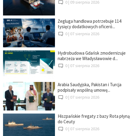
0 |
09 sierpnia 2026
Żegluga handlowa potrzebuje 114
tysięcy dodatkowych oficeró...
0 |
07 sierpnia 2026
Hydrobudowa Gdańsk zmodernizuje
nabrzeża we Władysławowie d...
0 |
07 sierpnia 2026
Arabia Saudyjska, Pakistan i Turcja
podpisały wspólną umowę...
0 |
07 sierpnia 2026
Hiszpańskie fregaty z bazy Rota płyną
do Ceuty
0 |
07 sierpnia 2026