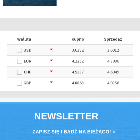
Waluta
Kupno
Sprzedaż
USD
3.6182
3.6912
EUR
4.2232
4.3086
CHF
4.5137
4.6049
GBP
4.8868
4.9856
NEWSLETTER
ZAPISZ SIĘ I BĄDŹ NA BIEŻĄCO! »