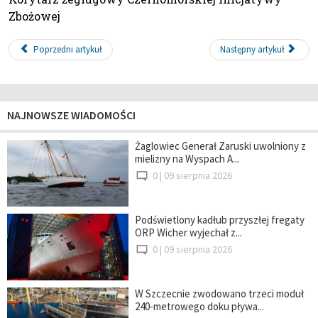
Zbożowej
Poprzedni artykuł
Następny artykuł
NAJNOWSZE WIADOMOŚCI
Żaglowiec Generał Zaruski uwolniony z
mielizny na Wyspach A...
0 |
09 sierpnia 2026
Podświetlony kadłub przyszłej fregaty
ORP Wicher wyjechał z...
0 |
09 sierpnia 2026
W Szczecnie zwodowano trzeci moduł
240-metrowego doku pływa...