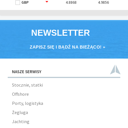
GBP
4.8868
4.9856
NEWSLETTER
ZAPISZ SIĘ I BĄDŹ NA BIEŻĄCO! »
NASZE SERWISY
Stocznie, statki
Offshore
Porty, logistyka
Żegluga
Jachting