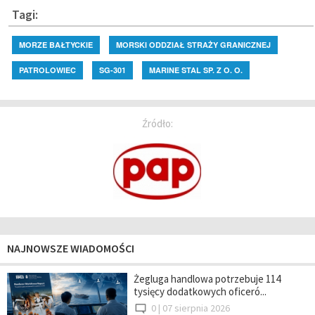
Tagi:
MORZE BAŁTYCKIE
MORSKI ODDZIAŁ STRAŻY GRANICZNEJ
PATROLOWIEC
SG-301
MARINE STAL SP. Z O. O.
Źródło:
NAJNOWSZE WIADOMOŚCI
Żegluga handlowa potrzebuje 114
tysięcy dodatkowych oficeró...
0 |
07 sierpnia 2026