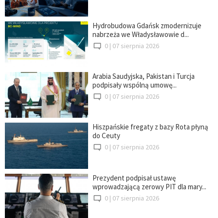
Hydrobudowa Gdańsk zmodernizuje
nabrzeża we Władysławowie d...
0 |
07 sierpnia 2026
Arabia Saudyjska, Pakistan i Turcja
podpisały wspólną umowę...
0 |
07 sierpnia 2026
Hiszpańskie fregaty z bazy Rota płyną
do Ceuty
0 |
07 sierpnia 2026
Prezydent podpisał ustawę
wprowadzającą zerowy PIT dla mary...
0 |
07 sierpnia 2026