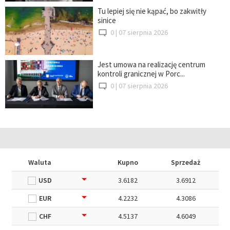
Tu lepiej się nie kąpać, bo zakwitły
sinice
0 |
07 sierpnia 2026
Jest umowa na realizację centrum
kontroli granicznej w Porc...
0 |
07 sierpnia 2026
Waluta
Kupno
Sprzedaż
USD
3.6182
3.6912
EUR
4.2232
4.3086
CHF
4.5137
4.6049