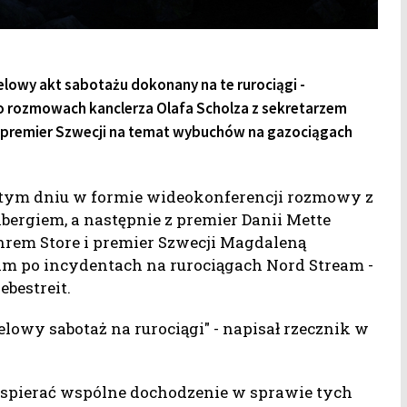
lowy akt sabotażu dokonany na te rurociągi -
o rozmowach kanclerza Olafa Scholza z sekretarzem
i premier Szwecji na temat wybuchów na gazociągach
 tym dniu w formie wideokonferencji rozmowy z
rgiem, a następnie z premier Danii Mette
rem Store i premier Szwecji Magdaleną
im po incydentach na rurociągach Nord Stream -
ebestreit.
lowy sabotaż na rurociągi" - napisał rzecznik w
ą wspierać wspólne dochodzenie w sprawie tych