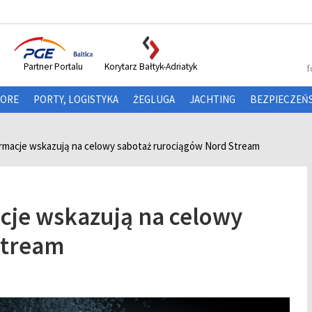
Partner Portalu
Korytarz Bałtyk-Adriatyk
f
HORE
PORTY, LOGISTYKA
ŻEGLUGA
JACHTING
BEZPIECZEŃ
ormacje wskazują na celowy sabotaż rurociągów Nord Stream
cje wskazują na celowy
Stream