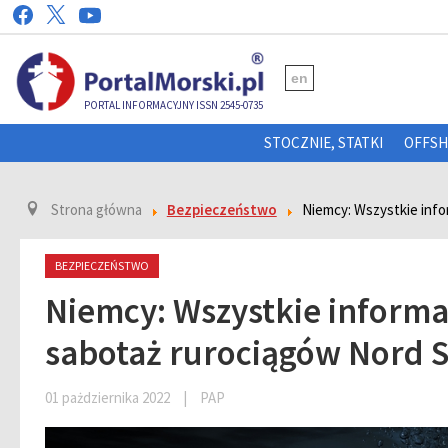
en
PORTAL INFORMACYJNY ISSN 2545-0735
STOCZNIE, STATKI
OFFS
Strona główna
Bezpieczeństwo
Niemcy: Wszystkie inf
BEZPIECZEŃSTWO
Niemcy: Wszystkie informa
sabotaż rurociągów Nord 
01 pażdziernika 2022
|
PAP