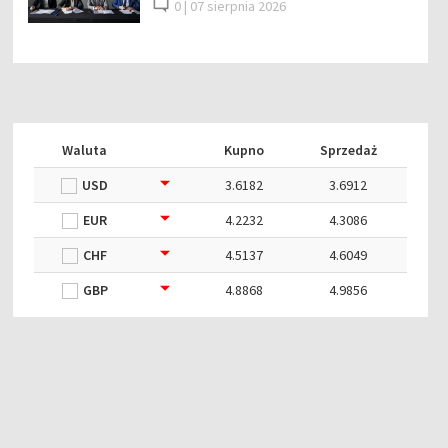
0 |
07 sierpnia 2026
Waluta
Kupno
Sprzedaż
USD
3.6182
3.6912
EUR
4.2232
4.3086
CHF
4.5137
4.6049
GBP
4.8868
4.9856