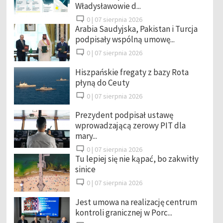
Władysławowie d...
0 |
07 sierpnia 2026
Arabia Saudyjska, Pakistan i Turcja
podpisały wspólną umowę...
0 |
07 sierpnia 2026
Hiszpańskie fregaty z bazy Rota
płyną do Ceuty
0 |
07 sierpnia 2026
Prezydent podpisał ustawę
wprowadzającą zerowy PIT dla
mary...
0 |
07 sierpnia 2026
Tu lepiej się nie kąpać, bo zakwitły
sinice
0 |
07 sierpnia 2026
Jest umowa na realizację centrum
kontroli granicznej w Porc...