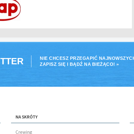
NIE CHCESZ PRZEGAPIĆ NAJNOWSZYC
TTER
ZAPISZ SIĘ I BĄDŹ NA BIEŻĄCO! »
NA SKRÓTY
Crewing