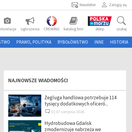
Newsletter
Zaloguj się
photo_camera
otorelacje
ogłoszenia
CREWING
katalog firm
sklep
szukaj
STWO
PRAWO, POLITYKA
RYBOŁÓWSTWO
INNE
HISTORIA
NAJNOWSZE WIADOMOŚCI
Żegluga handlowa potrzebuje 114
tysięcy dodatkowych oficeró...
0 |
07 sierpnia 2026
Hydrobudowa Gdańsk
zmodernizuje nabrzeża we