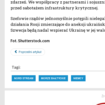
zdarzeń. We współpracy z partnerami i sojusz
przed sabotażem infrastruktury krytycznej.
Szefowie rządów jednomyślnie potępili niele
działania Rosji zmierzające do aneksji ukraińs
Szwecja będą nadal wspierać Ukrainę w jej walc
Fot. Shutterstock.com
Poprzedni artykuł
Tagi:
NORD STREAM
MORZE BAŁTYCKIE
NIEMCY
Źr