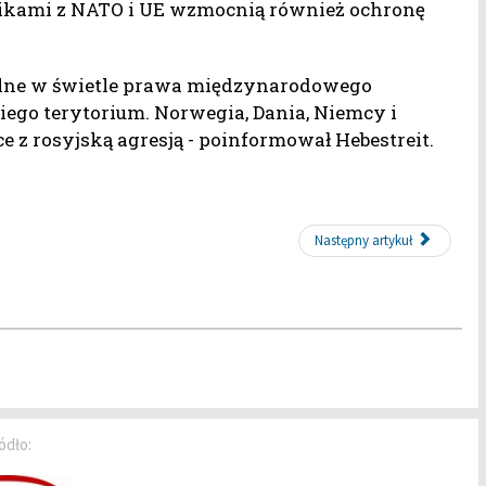
nikami z NATO i UE wzmocnią również ochronę
galne w świetle prawa międzynarodowego
kiego terytorium. Norwegia, Dania, Niemcy i
e z rosyjską agresją - poinformował Hebestreit.
Następny artykuł
ódło: