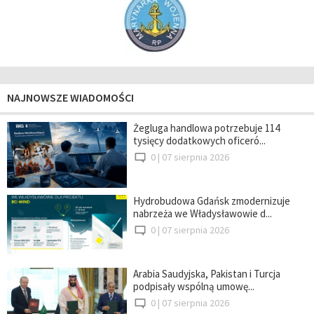
NAJNOWSZE WIADOMOŚCI
Żegluga handlowa potrzebuje 114
tysięcy dodatkowych oficeró...
0 |
07 sierpnia 2026
Hydrobudowa Gdańsk zmodernizuje
nabrzeża we Władysławowie d...
0 |
07 sierpnia 2026
Arabia Saudyjska, Pakistan i Turcja
podpisały wspólną umowę...
0 |
07 sierpnia 2026