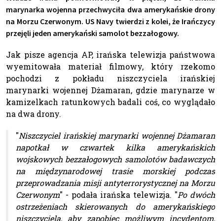
marynarka wojenna przechwyciła dwa amerykańskie drony
na Morzu Czerwonym. US Navy twierdzi z kolei, że Irańczycy
przejęli jeden amerykański samolot bezzałogowy.
Jak pisze agencja AP, irańska telewizja państwowa
wyemitowała materiał filmowy, który rzekomo
pochodzi z pokładu niszczyciela irańskiej
marynarki wojennej Dżamaran, gdzie marynarze w
kamizelkach ratunkowych badali coś, co wyglądało
na dwa drony.
"
Niszczyciel irańskiej marynarki wojennej Dżamaran
napotkał w czwartek kilka amerykańskich
wojskowych bezzałogowych samolotów badawczych
na międzynarodowej trasie morskiej podczas
przeprowadzania misji antyterrorystycznej na Morzu
Czerwonym
" - podała irańska telewizja. "
Po dwóch
ostrzeżeniach skierowanych do amerykańskiego
niszczyciela, aby zapobiec możliwym incydentom,