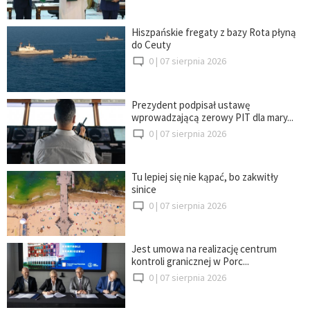
Hiszpańskie fregaty z bazy Rota płyną
do Ceuty
0 |
07 sierpnia 2026
Prezydent podpisał ustawę
wprowadzającą zerowy PIT dla mary...
0 |
07 sierpnia 2026
Tu lepiej się nie kąpać, bo zakwitły
sinice
0 |
07 sierpnia 2026
Jest umowa na realizację centrum
kontroli granicznej w Porc...
0 |
07 sierpnia 2026