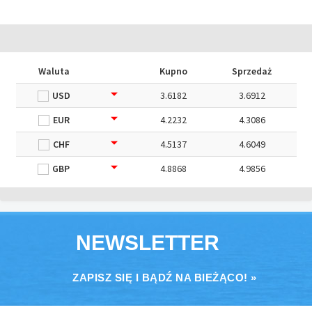
Waluta
Kupno
Sprzedaż
USD
3.6182
3.6912
EUR
4.2232
4.3086
CHF
4.5137
4.6049
GBP
4.8868
4.9856
NEWSLETTER
ZAPISZ SIĘ I BĄDŹ NA BIEŻĄCO! »