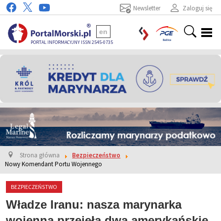
Newsletter
Zaloguj się
en
PORTAL INFORMACYJNY ISSN 2545-0735
Strona główna
Bezpieczeństwo
Nowy Komendant Portu Wojennego
BEZPIECZEŃSTWO
Władze Iranu: nasza marynarka
wojenna przejęła dwa amerykańskie