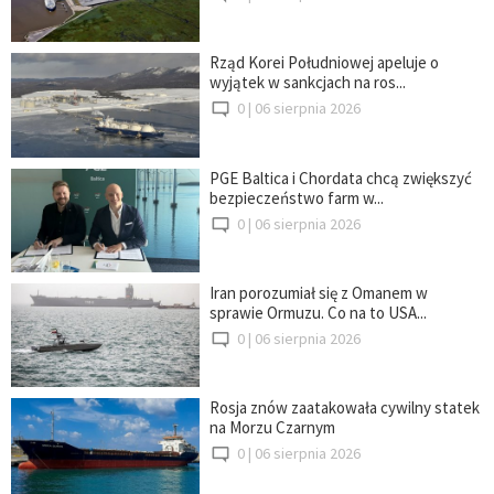
Rząd Korei Południowej apeluje o
wyjątek w sankcjach na ros...
0 |
06 sierpnia 2026
PGE Baltica i Chordata chcą zwiększyć
bezpieczeństwo farm w...
0 |
06 sierpnia 2026
Iran porozumiał się z Omanem w
sprawie Ormuzu. Co na to USA...
0 |
06 sierpnia 2026
Rosja znów zaatakowała cywilny statek
na Morzu Czarnym
0 |
06 sierpnia 2026