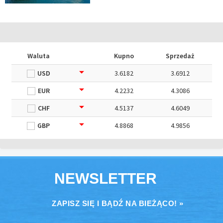
Waluta
Kupno
Sprzedaż
USD
3.6182
3.6912
EUR
4.2232
4.3086
CHF
4.5137
4.6049
GBP
4.8868
4.9856
NEWSLETTER
ZAPISZ SIĘ I BĄDŹ NA BIEŻĄCO! »