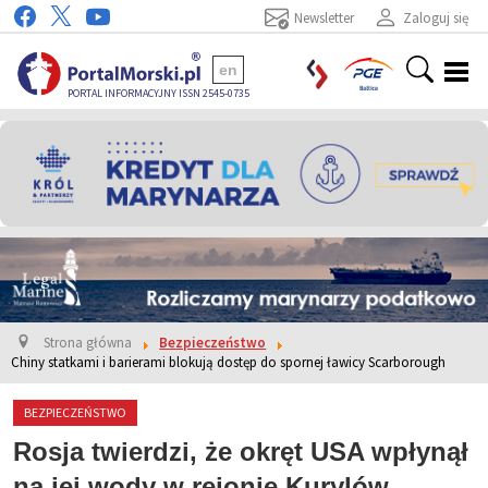
Newsletter
Zaloguj się
en
PORTAL INFORMACYJNY ISSN 2545-0735
Strona główna
Bezpieczeństwo
Chiny statkami i barierami blokują dostęp do spornej ławicy Scarborough
BEZPIECZEŃSTWO
Rosja twierdzi, że okręt USA wpłynął
na jej wody w rejonie Kurylów