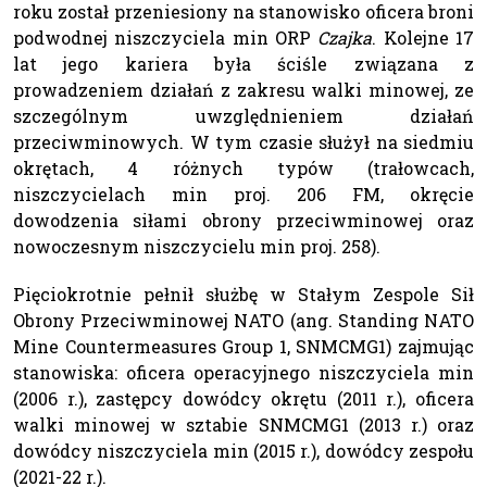
roku został przeniesiony na stanowisko oficera broni
podwodnej niszczyciela min ORP
Czajka
. Kolejne 17
lat jego kariera była ściśle związana z
prowadzeniem działań z zakresu walki minowej, ze
szczególnym uwzględnieniem działań
przeciwminowych. W tym czasie służył na siedmiu
okrętach, 4 różnych typów (trałowcach,
niszczycielach min proj. 206 FM, okręcie
dowodzenia siłami obrony przeciwminowej oraz
nowoczesnym niszczycielu min proj. 258).
Pięciokrotnie pełnił służbę w Stałym Zespole Sił
Obrony Przeciwminowej NATO (ang. Standing NATO
Mine Countermeasures Group 1, SNMCMG1) zajmując
stanowiska: oficera operacyjnego niszczyciela min
(2006 r.), zastępcy dowódcy okrętu (2011 r.), oficera
walki minowej w sztabie SNMCMG1 (2013 r.) oraz
dowódcy niszczyciela min (2015 r.), dowódcy zespołu
(2021-22 r.).