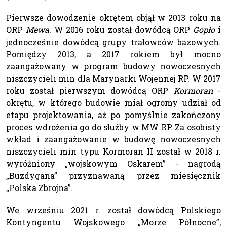
Pierwsze dowodzenie okrętem objął w 2013 roku na
ORP
Mewa
. W 2016 roku został dowódcą ORP
Gopło
i
jednocześnie dowódcą grupy trałowców bazowych.
Pomiędzy 2013, a 2017 rokiem był mocno
zaangażowany w program budowy nowoczesnych
niszczycieli min dla Marynarki Wojennej RP. W 2017
roku został pierwszym dowódcą ORP
Kormoran
-
okrętu, w którego budowie miał ogromy udział od
etapu projektowania, aż po pomyślnie zakończony
proces wdrożenia go do służby w MW RP. Za osobisty
wkład i zaangażowanie w budowę nowoczesnych
niszczycieli min typu Kormoran II został w 2018 r.
wyróżniony „wojskowym Oskarem” - nagrodą
„Buzdygana” przyznawaną przez miesięcznik
„Polska Zbrojna”.
We wrześniu 2021 r. został dowódcą Polskiego
Kontyngentu Wojskowego „Morze Północne”,