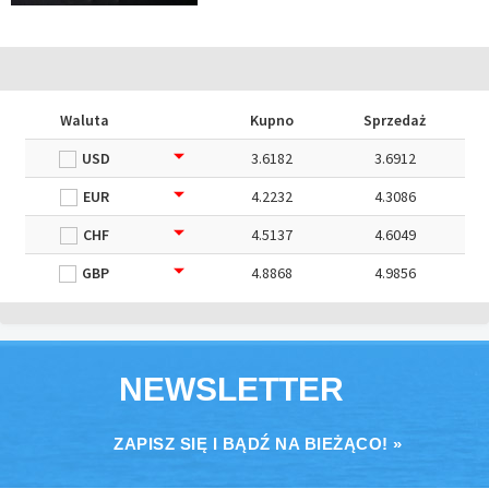
Waluta
Kupno
Sprzedaż
USD
3.6182
3.6912
EUR
4.2232
4.3086
CHF
4.5137
4.6049
GBP
4.8868
4.9856
NEWSLETTER
ZAPISZ SIĘ I BĄDŹ NA BIEŻĄCO! »