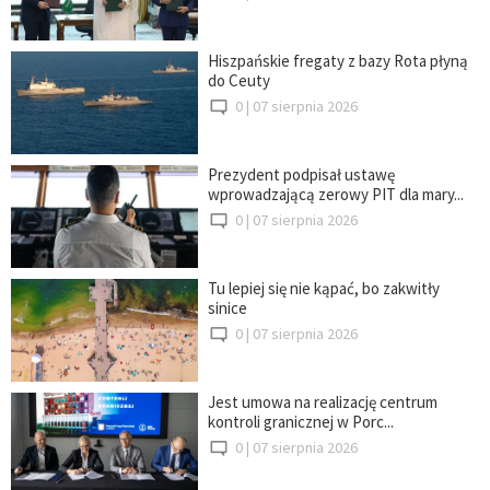
Hiszpańskie fregaty z bazy Rota płyną
do Ceuty
0 |
07 sierpnia 2026
Prezydent podpisał ustawę
wprowadzającą zerowy PIT dla mary...
0 |
07 sierpnia 2026
Tu lepiej się nie kąpać, bo zakwitły
sinice
0 |
07 sierpnia 2026
Jest umowa na realizację centrum
kontroli granicznej w Porc...
0 |
07 sierpnia 2026