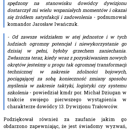
spędzony na stanowisku dowódcy dywizjonu
dostarczył mi wielu wspaniałych momentów i okazał
się źródłem satysfakcji i zadowolenia
- podsumował
komandor Jarosław Iwańczuk.
- Od zawsze widziałem w atej jednostce i w tych
ludziach ogromny potencjał i niewykorzystanie go
dzisiaj w pełni, byłoby grzechem zaniechania.
Zwłaszcza teraz, kiedy wraz z pozyskiwaniem nowych
okrętów jesteśmy u progu tak ogromnej transformacji
technicznej w zakresie zdolności bojowych,
pociągającej za sobą konieczność zmiany sposobu
myślenia w zakresie taktyki, logistyki czy systemu
szkolenia
- powiedział kmdr por. Michał Dziugan w
trakcie swojego pierwszego wystąpienia w
charakterze dowódcy 13. Dywizjonu Trałowców.
Podziękował również za zaufanie jakim go
obdarzono zapewniając, że jest świadomy wyzwań,