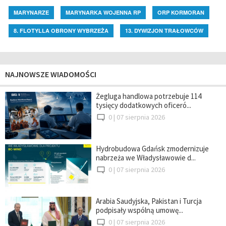
MARYNARZE
MARYNARKA WOJENNA RP
ORP KORMORAN
8. FLOTYLLA OBRONY WYBRZEŻA
13. DYWIZJON TRAŁOWCÓW
NAJNOWSZE WIADOMOŚCI
Żegluga handlowa potrzebuje 114
tysięcy dodatkowych oficeró...
0 |
07 sierpnia 2026
Hydrobudowa Gdańsk zmodernizuje
nabrzeża we Władysławowie d...
0 |
07 sierpnia 2026
Arabia Saudyjska, Pakistan i Turcja
podpisały wspólną umowę...
0 |
07 sierpnia 2026