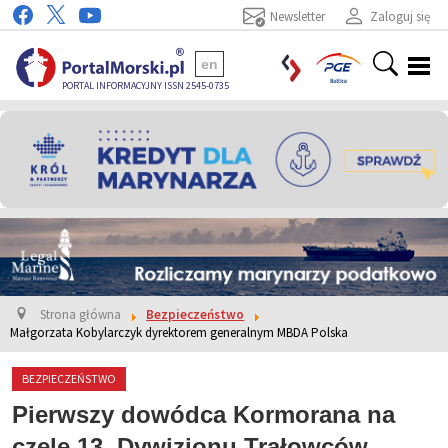
Newsletter
Zaloguj się
en
PORTAL INFORMACYJNY ISSN 2545-0735
Strona główna
Bezpieczeństwo
Małgorzata Kobylarczyk dyrektorem generalnym MBDA Polska
BEZPIECZEŃSTWO
Pierwszy dowódca Kormorana na
czele 13. Dywizjonu Trałowców