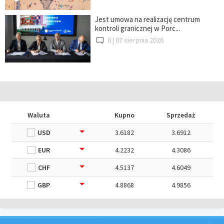
Jest umowa na realizację centrum
kontroli granicznej w Porc...
0 |
07 sierpnia 2026
Waluta
Kupno
Sprzedaż
USD
3.6182
3.6912
EUR
4.2232
4.3086
CHF
4.5137
4.6049
GBP
4.8868
4.9856