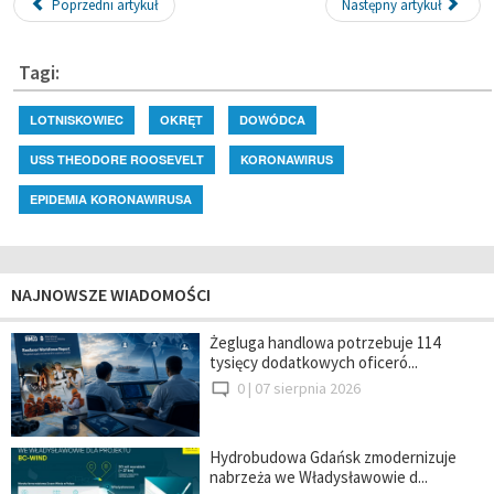
Poprzedni artykuł
Następny artykuł
Tagi:
LOTNISKOWIEC
OKRĘT
DOWÓDCA
USS THEODORE ROOSEVELT
KORONAWIRUS
EPIDEMIA KORONAWIRUSA
NAJNOWSZE WIADOMOŚCI
Żegluga handlowa potrzebuje 114
tysięcy dodatkowych oficeró...
0 |
07 sierpnia 2026
Hydrobudowa Gdańsk zmodernizuje
nabrzeża we Władysławowie d...