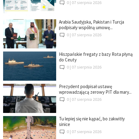
0 |
07 sierpnia 2026
Arabia Saudyjska, Pakistan i Turcja
podpisały wspólną umowę...
0 |
07 sierpnia 2026
Hiszpańskie fregaty z bazy Rota płyną
do Ceuty
0 |
07 sierpnia 2026
Prezydent podpisał ustawę
wprowadzającą zerowy PIT dla mary...
0 |
07 sierpnia 2026
Tu lepiej się nie kąpać, bo zakwitły
sinice
0 |
07 sierpnia 2026