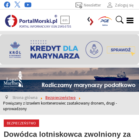
Newsletter
Zaloguj się
en
PORTAL INFORMACYJNY ISSN 2545-0735
Strona główna
Bezpieczeństwo
Powiązany z Izraelem kontenerowiec zaatakowany dronem, drugi -
uprowadzony
BEZPIECZEŃSTWO
Dowódca lotniskowca zwolniony za