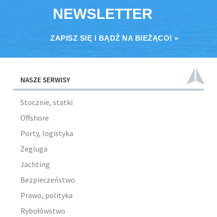
NEWSLETTER
ZAPISZ SIĘ I BĄDŹ NA BIEŻĄCO! »
NASZE SERWISY
Stocznie, statki
Offshore
Porty, logistyka
Żegluga
Jachting
Bezpieczeństwo
Prawo, polityka
Rybołówstwo