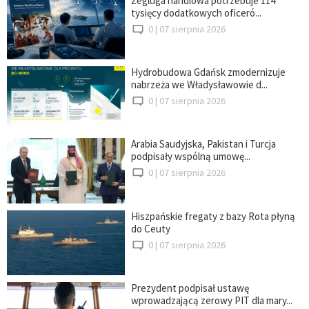
Żegluga handlowa potrzebuje 114
tysięcy dodatkowych oficeró...
0 |
07 sierpnia 2026
Hydrobudowa Gdańsk zmodernizuje
nabrzeża we Władysławowie d...
0 |
07 sierpnia 2026
Arabia Saudyjska, Pakistan i Turcja
podpisały wspólną umowę...
0 |
07 sierpnia 2026
Hiszpańskie fregaty z bazy Rota płyną
do Ceuty
0 |
07 sierpnia 2026
Prezydent podpisał ustawę
wprowadzającą zerowy PIT dla mary...