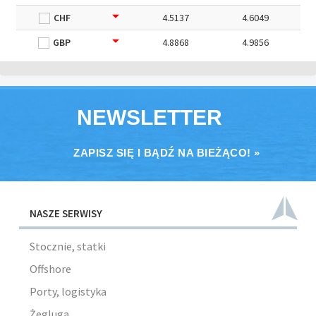
CHF
4.5137
4.6049
GBP
4.8868
4.9856
NEWSLETTER
ZAPISZ SIĘ I BĄDŹ NA BIEŻĄCO! »
NASZE SERWISY
Stocznie, statki
Offshore
Porty, logistyka
Żegluga