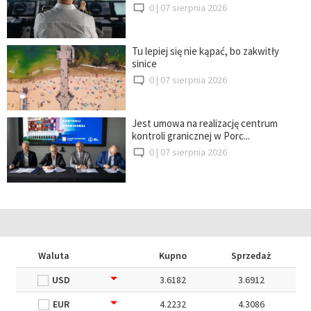
0 |
07 sierpnia 2026
Tu lepiej się nie kąpać, bo zakwitły
sinice
0 |
07 sierpnia 2026
Jest umowa na realizację centrum
kontroli granicznej w Porc...
0 |
07 sierpnia 2026
Waluta
Kupno
Sprzedaż
USD
3.6182
3.6912
EUR
4.2232
4.3086