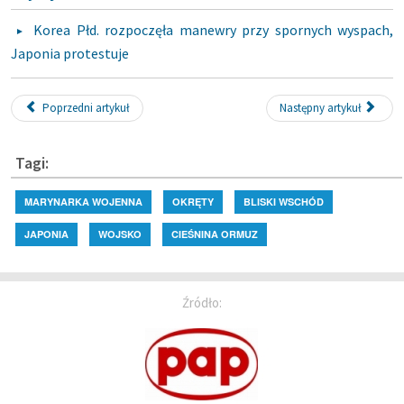
Korea Płd. rozpoczęła manewry przy spornych wyspach,
Japonia protestuje
Poprzedni artykuł
Następny artykuł
Tagi:
MARYNARKA WOJENNA
OKRĘTY
BLISKI WSCHÓD
JAPONIA
WOJSKO
CIEŚNINA ORMUZ
Źródło: