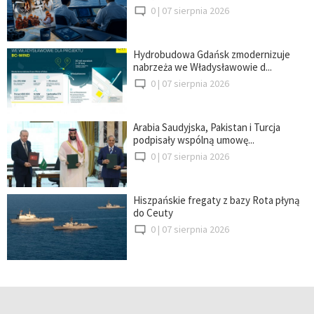
0 |
07 sierpnia 2026
Hydrobudowa Gdańsk zmodernizuje
nabrzeża we Władysławowie d...
0 |
07 sierpnia 2026
Arabia Saudyjska, Pakistan i Turcja
podpisały wspólną umowę...
0 |
07 sierpnia 2026
Hiszpańskie fregaty z bazy Rota płyną
do Ceuty
0 |
07 sierpnia 2026