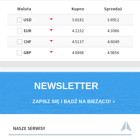
Waluta
Kupno
Sprzedaż
USD
3.6182
3.6912
EUR
4.2232
4.3086
CHF
4.5137
4.6049
GBP
4.8868
4.9856
NEWSLETTER
ZAPISZ SIĘ I BĄDŹ NA BIEŻĄCO! »
NASZE SERWISY