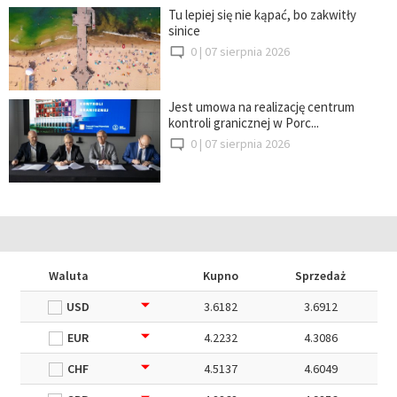
Tu lepiej się nie kąpać, bo zakwitły
sinice
0 |
07 sierpnia 2026
Jest umowa na realizację centrum
kontroli granicznej w Porc...
0 |
07 sierpnia 2026
Waluta
Kupno
Sprzedaż
USD
3.6182
3.6912
EUR
4.2232
4.3086
CHF
4.5137
4.6049