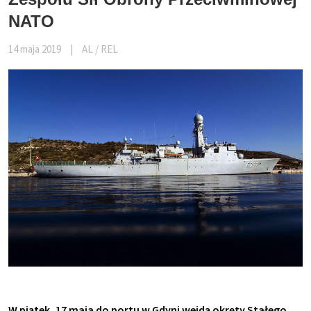
NATO
14 maja 2019
|
AL / REL
W piątek, 17 maja do portu w Gdyni wejdą okręty Stałego