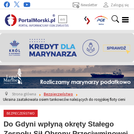
Newsletter
Zaloguj się
en
PORTAL INFORMACYJNY ISSN 2545-0735
Strona główna
Bezpieczeństwo
Ukraina zaatakowała osiem tankowców należących do rosyjskiej floty cieni
BEZPIECZEŃSTWO
Do Gdyni wpłyną okręty Stałego
Zespołu Sił Obrony Przeciwminowej