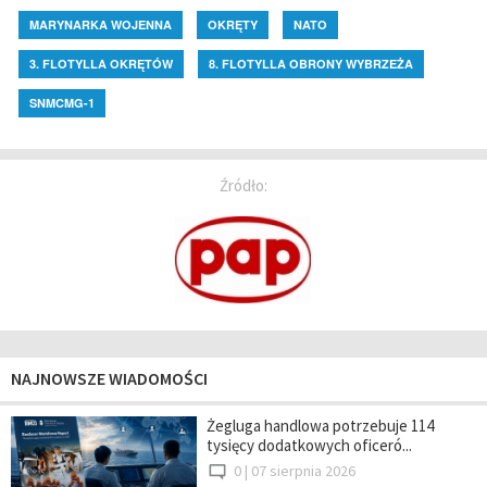
MARYNARKA WOJENNA
OKRĘTY
NATO
3. FLOTYLLA OKRĘTÓW
8. FLOTYLLA OBRONY WYBRZEŻA
SNMCMG-1
Źródło:
NAJNOWSZE WIADOMOŚCI
Żegluga handlowa potrzebuje 114
tysięcy dodatkowych oficeró...
0 |
07 sierpnia 2026