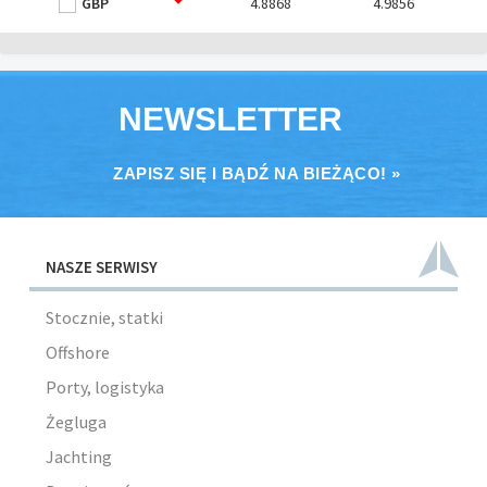
GBP
4.8868
4.9856
NEWSLETTER
ZAPISZ SIĘ I BĄDŹ NA BIEŻĄCO! »
NASZE SERWISY
Stocznie, statki
Offshore
Porty, logistyka
Żegluga
Jachting