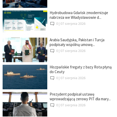
Hydrobudowa Gdańsk zmodernizuje
nabrzeża we Władysławowie d...
0 |
07 sierpnia 2026
Arabia Saudyjska, Pakistan i Turcja
podpisały wspólną umowę...
0 |
07 sierpnia 2026
Hiszpańskie fregaty z bazy Rota płyną
do Ceuty
0 |
07 sierpnia 2026
Prezydent podpisał ustawę
wprowadzającą zerowy PIT dla mary...
0 |
07 sierpnia 2026