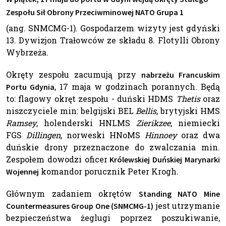
Zespołu Sił Obrony Przeciwminowej NATO Grupa 1
(ang. SNMCMG-1). Gospodarzem wizyty jest gdyński
13. Dywizjon Trałowców ze składu 8. Flotylli Obrony
Wybrzeża.
Okręty zespołu zacumują przy
nabrzeżu Francuskim
, 17 maja w godzinach porannych. Będą
Portu Gdynia
to: flagowy okręt zespołu - duński HDMS
Thetis
oraz
niszczyciele min: belgijski BEL
Bellis
, brytyjski HMS
Ramsey
, holenderski HNLMS
Zierikzee
, niemiecki
FGS
Dillingen
, norweski HNoMS
Hinnoey
oraz dwa
duńskie drony przeznaczone do zwalczania min.
Zespołem dowodzi oficer
Królewskiej Duńskiej Marynarki
komandor porucznik Peter Krogh.
Wojennej
Głównym zadaniem okrętów
Standing NATO Mine
jest utrzymanie
Countermeasures Group One (SNMCMG-1)
bezpieczeństwa żeglugi poprzez poszukiwanie,