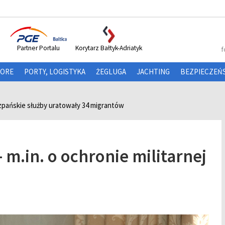
Partner Portalu
Korytarz Bałtyk-Adriatyk
f
HORE
PORTY, LOGISTYKA
ŻEGLUGA
JACHTING
BEZPIECZEŃ
zpańskie służby uratowały 34 migrantów
m.in. o ochronie militarnej