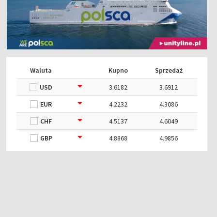
Waluta
Kupno
Sprzedaż
USD
3.6182
3.6912
EUR
4.2232
4.3086
CHF
4.5137
4.6049
GBP
4.8868
4.9856