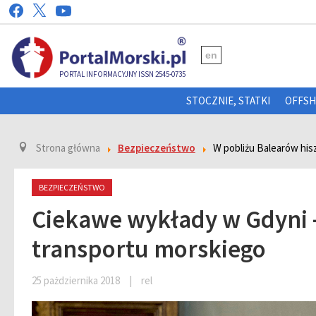
en
PORTAL INFORMACYJNY ISSN 2545-0735
STOCZNIE, STATKI
OFFS
Strona główna
Bezpieczeństwo
W pobliżu Balearów his
BEZPIECZEŃSTWO
Ciekawe wykłady w Gdyni - 
transportu morskiego
25 pażdziernika 2018
|
rel