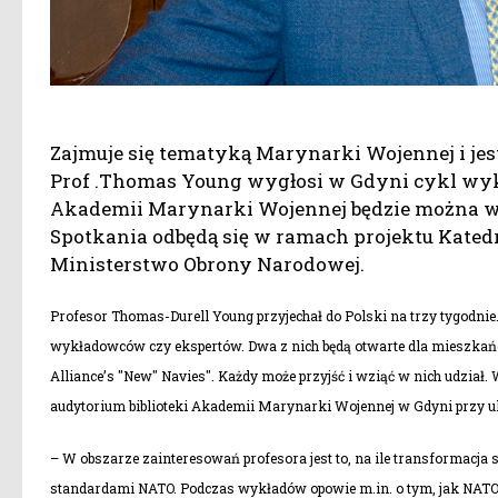
Zajmuje się tematyką Marynarki Wojennej i jes
Prof .Thomas Young wygłosi w Gdyni cykl wykła
Akademii Marynarki Wojennej będzie można wys
Spotkania odbędą się w ramach projektu Katedr
Ministerstwo Obrony Narodowej.
Profesor Thomas-Durell Young przyjechał do Polski na trzy tygodnie
wykładowców czy ekspertów. Dwa z nich będą otwarte dla mieszkańców
Alliance’s "New" Navies". Każdy może przyjść i wziąć w nich udział. W
audytorium biblioteki Akademii Marynarki Wojennej w Gdyni przy ul
– W obszarze zainteresowań profesora jest to, na ile transformacja
standardami NATO. Podczas wykładów opowie m.in. o tym, jak NATO 