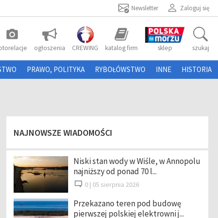
Newsletter
Zaloguj się
photo_camera
otorelacje
ogłoszenia
CREWING
katalog firm
sklep
szukaj
STWO
PRAWO, POLITYKA
RYBOŁÓWSTWO
INNE
HISTORIA
NAJNOWSZE WIADOMOŚCI
Niski stan wody w Wiśle, w Annopolu
najniższy od ponad 70 l...
0 |
05 sierpnia 2026
Przekazano teren pod budowę
pierwszej polskiej elektrowni j...