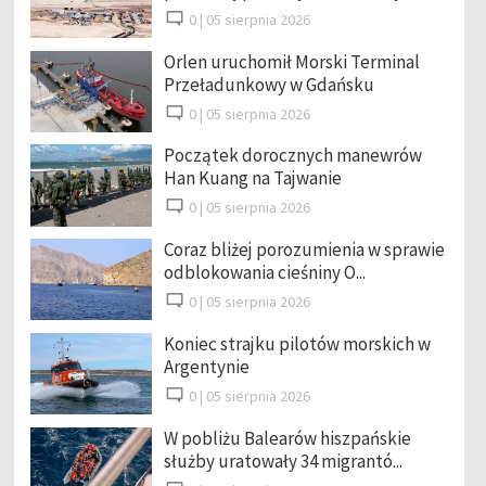
0 |
05 sierpnia 2026
Orlen uruchomił Morski Terminal
Przeładunkowy w Gdańsku
0 |
05 sierpnia 2026
Początek dorocznych manewrów
Han Kuang na Tajwanie
0 |
05 sierpnia 2026
Coraz bliżej porozumienia w sprawie
odblokowania cieśniny O...
0 |
05 sierpnia 2026
Koniec strajku pilotów morskich w
Argentynie
0 |
05 sierpnia 2026
W pobliżu Balearów hiszpańskie
służby uratowały 34 migrantó...