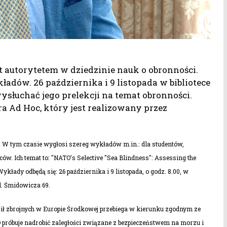
t autorytetem w dziedzinie nauk o obronności.
dów. 26 października i 9 listopada w bibliotece
łuchać jego prelekcji na temat obronności.
a Ad Hoc, który jest realizowany przez
. W tym czasie wygłosi szereg wykładów m.in.: dla studentów,
. Ich temat to: "NATO’s Selective "Sea Blindness": Assessing the
ykłady odbędą się: 26 października i 9 listopada, o godz. 8.00, w
. Śmidowicza 69.
 sił zbrojnych w Europie Środkowej przebiega w kierunku zgodnym ze
próbuje nadrobić zaległości związane z bezpieczeństwem na morzu i