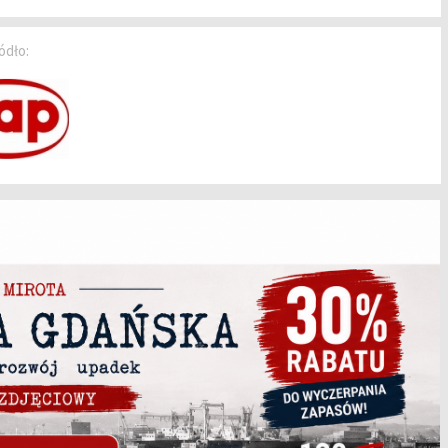
ódło: