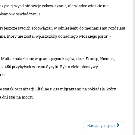
zybciej wypełnić swoje zobowiązanie, ale władze włoskie nie
apisano w oświadczeniu.
niły jeszcze swoich zobowiązań w odniesieniu do mechanizmu rozdziału
line, który nie został wpuszczony do żadnego włoskiego portu" -
alta znalazła się w gronie pięciu krajów, obok Francji, Niemiec,
 z 450 przybyłych w rejon Sycylii. Był to efekt ofensywy
raju.
e statek organizacji Lifeline z 233 migrantami na pokładzie, który
a dni stał na morzu.
Następny artykuł