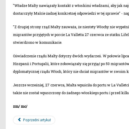
"Władze Malty nawiązały kontakt z włoskimi władzami, aby jak najs
dostarczyły Malcie żadnej konkretnej odpowiedzi w tej sprawie" - n
"Z drugiej strony rząd Malty zauważa, że niestety Włochy nie wypeł
migrantów przyjętych w porcie La Valletta 27 czerwca ze statku Life
stwierdzono w komunikacie.
Oświadczenie rządu Malty dotyczy dwóch wydarzeń. W połowie lipca M
Hiszpanii i Portugalii, które zobowiązały się przyjąć po 50 migrantów
dyplomatycznej rządu Włoch, który nie chciał migrantów w swoim k
Jeszcze wcześniej, 27 czerwca, Malta wpuściła do portu w La Valletci
także nie został wpuszczony do żadnego włoskiego portu i przed kilk
zm/ mc/
Poprzedni artykuł