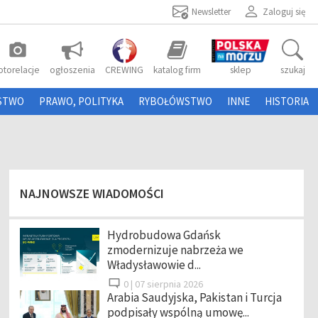
Newsletter
Zaloguj się
photo_camera
otorelacje
ogłoszenia
CREWING
katalog firm
sklep
szukaj
STWO
PRAWO, POLITYKA
RYBOŁÓWSTWO
INNE
HISTORIA
NAJNOWSZE WIADOMOŚCI
Hydrobudowa Gdańsk
zmodernizuje nabrzeża we
Władysławowie d...
0 |
07 sierpnia 2026
Arabia Saudyjska, Pakistan i Turcja
podpisały wspólną umowę...