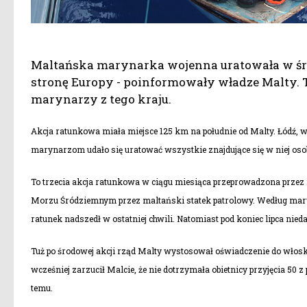
Maltańska marynarka wojenna uratowała w śro
stronę Europy - poinformowały władze Malty. 
marynarzy z tego kraju.
Akcja ratunkowa miała miejsce 125 km na południe od Malty. Łódź, w
marynarzom udało się uratować wszystkie znajdujące się w niej oso
To trzecia akcja ratunkowa w ciągu miesiąca przeprowadzona przez 
Morzu Śródziemnym przez maltański statek patrolowy. Według maryna
ratunek nadszedł w ostatniej chwili. Natomiast pod koniec lipca nied
Tuż po środowej akcji rząd Malty wystosował oświadczenie do włos
wcześniej zarzucił Malcie, że nie dotrzymała obietnicy przyjęcia 50
temu.