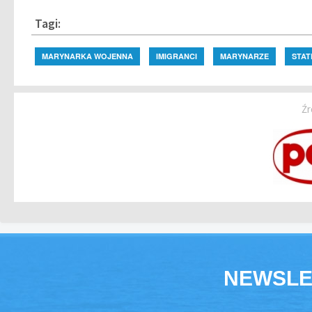
Tagi:
MARYNARKA WOJENNA
IMIGRANCI
MARYNARZE
STAT
Źr
NEWSLE