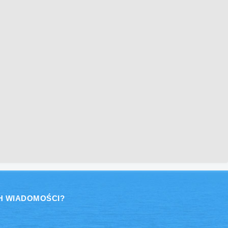
H WIADOMOŚCI?