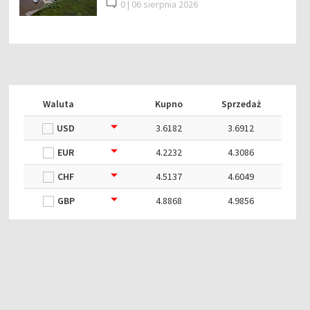
0 |
06 sierpnia 2026
Waluta
Kupno
Sprzedaż
USD
3.6182
3.6912
EUR
4.2232
4.3086
CHF
4.5137
4.6049
GBP
4.8868
4.9856