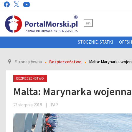
en
PORTAL INFORMACYJNY ISSN 2545-0735
STOCZNIE, STATKI
OFFS
Strona główna
Bezpieczeństwo
Malta: Marynarka woje
BEZPIECZEŃSTWO
Malta: Marynarka wojenna
23 sierpnia 2018
|
PAP