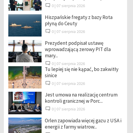
0 |
07 sierpnia 2026
Hiszpańskie fregaty z bazy Rota
płyną do Ceuty
0 |
07 sierpnia 2026
Prezydent podpisał ustawę
wprowadzającą zerowy PIT dla
mary...
0 |
07 sierpnia 2026
Tu lepiej się nie kąpać, bo zakwitły
sinice
0 |
07 sierpnia 2026
Jest umowa na realizację centrum
kontroli granicznej w Porc...
0 |
07 sierpnia 2026
Orlen zapowiada więcej gazu z USA i
energii z farmy wiatrow...