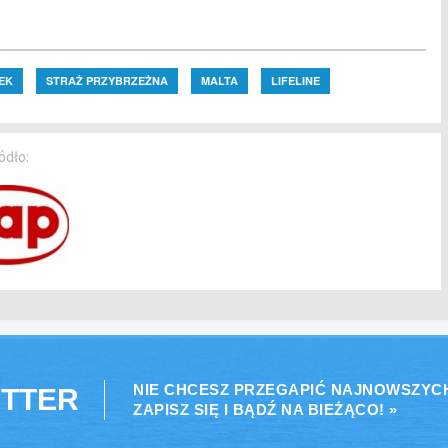
EK
STRAŻ PRZYBRZEŻNA
MALTA
LIFELINE
ódło:
NIE CHCESZ PRZEGAPIĆ NAJNOWSZYC
TTER
ZAPISZ SIĘ I BĄDŹ NA BIEŻĄCO! »