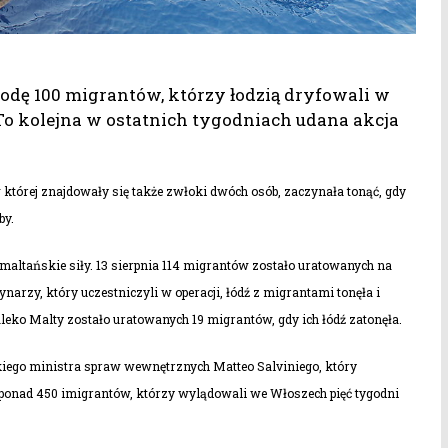
dę 100 migrantów, którzy łodzią dryfowali w
To kolejna w ostatnich tygodniach udana akcja
 której znajdowały się także zwłoki dwóch osób, zaczynała tonąć, gdy
by.
maltańskie siły. 13 sierpnia 114 migrantów zostało uratowanych na
rzy, który uczestniczyli w operacji, łódź z migrantami tonęła i
aleko Malty zostało uratowanych 19 migrantów, gdy ich łódź zatonęła.
kiego ministra spraw wewnętrznych Matteo Salviniego, który
 z ponad 450 imigrantów, którzy wylądowali we Włoszech pięć tygodni