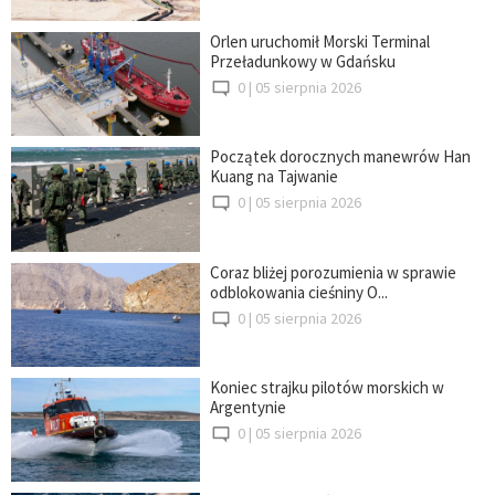
Orlen uruchomił Morski Terminal
Przeładunkowy w Gdańsku
0 |
05 sierpnia 2026
Początek dorocznych manewrów Han
Kuang na Tajwanie
0 |
05 sierpnia 2026
Coraz bliżej porozumienia w sprawie
odblokowania cieśniny O...
0 |
05 sierpnia 2026
Koniec strajku pilotów morskich w
Argentynie
0 |
05 sierpnia 2026