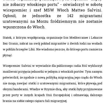
nie zobaczy włoskiego portu" - oświadczył w sobotę
wicepremier i szef MSW Włoch Matteo Salvini.
Ogłosił, że jednostka ze 142 migrantami
uratowanymi na Morzu Śródziemnym nie zostanie
wpuszczona do Włoch.
Statek, z którym współpracują organizacje Sos Mediterranee i Lekarze
Bez Granic, zabrał na swój pokład migrantów z dwóch łodzi na wodach
w pobliżu brzegów Libii. Nie wiadomo jeszcze, do którego portu zamierza
płynąć.
Wicepremier Salvini w wywiadzie dla publicznego radia RAI wykluczył
możliwość przyjęcia jednostki w jednym z włoskich portów. Tym samym
potwierdził, że zgodnie z nową polityką migracyjną jego rządu do Włoch
nie mogą zawijać statki z uratowanymi migrantami, które pływają pod
obcymi banderami. Władze w Rzymie chcą, aby statki były przyjmowane
przez porty w innych krajach Unii Europejskiej i odmawiają dalszego
brania na siebie całego ciężaru fali migracyjnej.