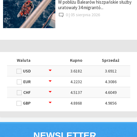
W pobliżu Balearów hiszpańskie służby
uratowały 34 migrantó...
0 |
05 sierpnia 2026
Waluta
Kupno
Sprzedaż
USD
3.6182
3.6912
EUR
4.2232
4.3086
CHF
4.5137
4.6049
GBP
4.8868
4.9856
NEWSLETTER