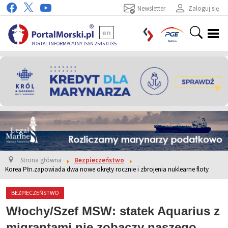
Newsletter
Zaloguj się
en
PORTAL INFORMACYJNY ISSN 2545-0735
Strona główna
Bezpieczeństwo
Korea Płn.zapowiada dwa nowe okręty rocznie i zbrojenia nuklearne floty
BEZPIECZEŃSTWO
Włochy/Szef MSW: statek Aquarius z
migrantami nie zobaczy naszego