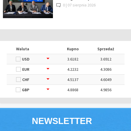
0 |
07 sierpnia 2026
Waluta
Kupno
Sprzedaż
USD
3.6182
3.6912
EUR
4.2232
4.3086
CHF
4.5137
4.6049
GBP
4.8868
4.9856
NEWSLETTER