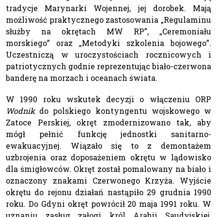
tradycje Marynarki Wojennej, jej dorobek. Mają
możliwość praktycznego zastosowania „Regulaminu
służby na okrętach MW RP”, „Ceremoniału
morskiego” oraz „Metodyki szkolenia bojowego”.
Uczestniczą w uroczystościach rocznicowych i
patriotycznych godnie reprezentując biało-czerwona
banderę na morzach i oceanach świata.
W 1990 roku wskutek decyzji o włączeniu ORP
Wodnik
do polskiego kontyngentu wojskowego w
Zatoce Perskiej, okręt zmodernizowano tak, aby
mógł pełnić funkcję jednostki sanitarno-
ewakuacyjnej. Wiązało się to z demontażem
uzbrojenia oraz doposażeniem okrętu w lądowisko
dla śmigłowców. Okręt został pomalowany na biało i
oznaczony znakami Czerwonego Krzyża. Wyjście
okrętu do rejonu działań nastąpiło 29 grudnia 1990
roku. Do Gdyni okręt powrócił 20 maja 1991 roku. W
uznaniu zasług załogi król Arabii Saudyjskiej,