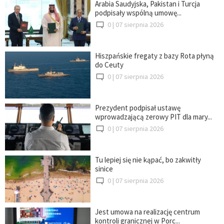
Arabia Saudyjska, Pakistan i Turcja
podpisały wspólną umowę...
0 |
07 sierpnia 2026
Hiszpańskie fregaty z bazy Rota płyną
do Ceuty
0 |
07 sierpnia 2026
Prezydent podpisał ustawę
wprowadzającą zerowy PIT dla mary...
0 |
07 sierpnia 2026
Tu lepiej się nie kąpać, bo zakwitły
sinice
0 |
07 sierpnia 2026
Jest umowa na realizację centrum
kontroli granicznej w Porc...