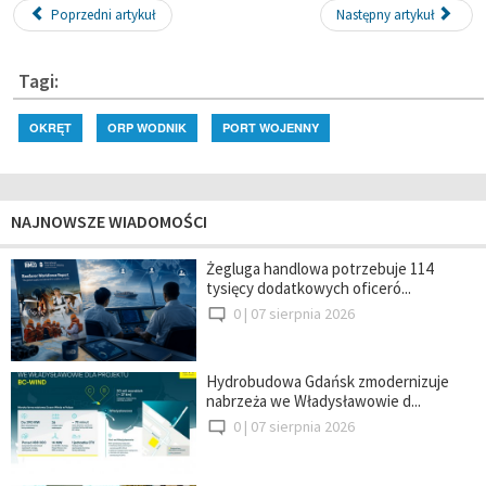
Poprzedni artykuł
Następny artykuł
Tagi:
OKRĘT
ORP WODNIK
PORT WOJENNY
NAJNOWSZE WIADOMOŚCI
Żegluga handlowa potrzebuje 114
tysięcy dodatkowych oficeró...
0 |
07 sierpnia 2026
Hydrobudowa Gdańsk zmodernizuje
nabrzeża we Władysławowie d...
0 |
07 sierpnia 2026