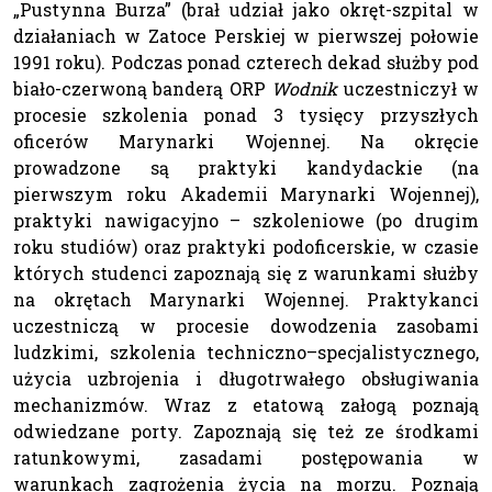
„Pustynna Burza” (brał udział jako okręt-szpital w
działaniach w Zatoce Perskiej w pierwszej połowie
1991 roku). Podczas ponad czterech dekad służby pod
biało-czerwoną banderą ORP
Wodnik
uczestniczył w
procesie szkolenia ponad 3 tysięcy przyszłych
oficerów Marynarki Wojennej. Na okręcie
prowadzone są praktyki kandydackie (na
pierwszym roku Akademii Marynarki Wojennej),
praktyki nawigacyjno – szkoleniowe (po drugim
roku studiów) oraz praktyki podoficerskie, w czasie
których studenci zapoznają się z warunkami służby
na okrętach Marynarki Wojennej. Praktykanci
uczestniczą w procesie dowodzenia zasobami
ludzkimi, szkolenia techniczno–specjalistycznego,
użycia uzbrojenia i długotrwałego obsługiwania
mechanizmów. Wraz z etatową załogą poznają
odwiedzane porty. Zapoznają się też ze środkami
ratunkowymi, zasadami postępowania w
warunkach zagrożenia życia na morzu. Poznają