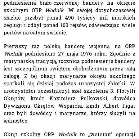
podniesienia biało-czerwonej bandery na okręcie
szkolnym ORP
Wodnik
. W swojej dotychczasowej
służbie przebył ponad 490 tysięcy mil morskich
żeglugi i odbył ponad 100 rejsów, odwiedzając wiele
portów na całym świecie.
Pierwszy raz polską banderę wojenną na ORP
Wodnik
podniesiono 27 maja 1976 roku. Zgodnie z
marynarską tradycją, rocznica podniesienia bandery
jest szczególnym świętem obchodzonym przez całą
załogę. Z tej okazji marynarze okrętu szkolnego
spotkali się dzisiaj podczas uroczystej zbiórki. W
uroczystości uczestniczył szef szkolenia 3. Flotylli
Okrętów, kmdr Kazimierz Pulkowski, dowódca
Dywizjonu Okrętów Wsparcia, kmdr Albert Figat
oraz byli dowódcy i marynarze, którzy służyli na
jednostce.
Okręt szkolny ORP
Wodnik
to „weteran” operacji