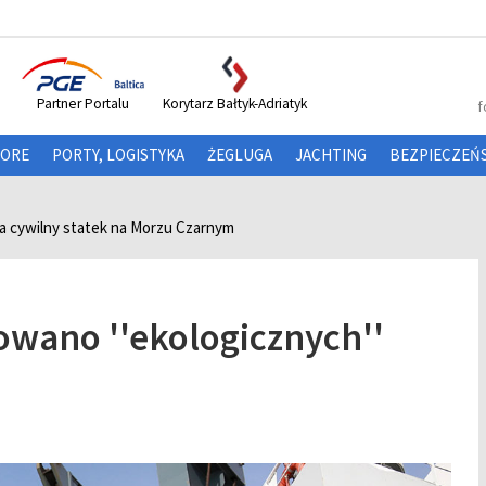
Partner Portalu
Korytarz Bałtyk-Adriatyk
f
HORE
PORTY, LOGISTYKA
ŻEGLUGA
JACHTING
BEZPIECZEŃ
a cywilny statek na Morzu Czarnym
owano ''ekologicznych''