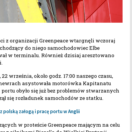
i z organizacji Greenpeace wtargnęli wczoraj
dchodzący do niego samochodowiec Elbe
ował w terminalu. Również dzisiaj aresztowano
i.
, 22 września, około godz. 17:00 naszego czasu,
anewrach asystowała motorówka Kapitanatu
do portu obyło się już bez problemów stwarzanych
zął się rozładunek samochodów ze statku.
 polską załogą i pracę portu w Anglii
zących w proteście Greenpeace mającym na celu