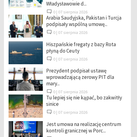
Władysławowie d...
0 |
07 sierpnia 2026
Arabia Saudyjska, Pakistan i Turcja
podpisały wspólną umowę...
0 |
07 sierpnia 2026
Hiszpańskie fregaty z bazy Rota
płyną do Ceuty
0 |
07 sierpnia 2026
Prezydent podpisał ustawę
wprowadzającą zerowy PIT dla
mary...
0 |
07 sierpnia 2026
Tu lepiej się nie kąpać, bo zakwitły
sinice
0 |
07 sierpnia 2026
Jest umowa na realizację centrum
kontroli granicznej w Porc...