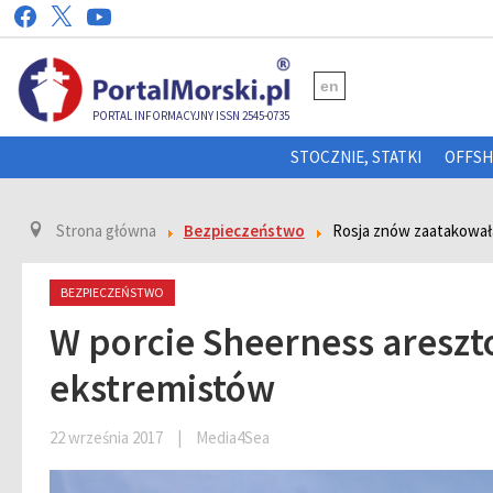
en
PORTAL INFORMACYJNY ISSN 2545-0735
STOCZNIE, STATKI
OFFS
Strona główna
Bezpieczeństwo
Rosja znów zaatakował
BEZPIECZEŃSTWO
W porcie Sheerness areszt
ekstremistów
22 września 2017
|
Media4Sea