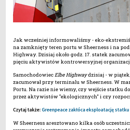
Jak wcześniej informowaliśmy - eko-ekstremiśc
na zamknięty teren portu w Sheerness i na po
Highway. Dzisiaj około godz. 17. statek zacum
pięciu aktywistów kontrowersyjnej organizacj
Samochodowiec
Elbe Highway
dzisiaj - w piątek
zacumował przy terminalu w Sheerness. W m
Portu. Na razie nie wiemy, czy wejście statku 
przez aktywistów "ekologicznych" i czy rozpoc
Czytaj także:
Greenpeace zakłóca eksploatację statku z
W Sheerness aresztowano kilka osób uczestnic