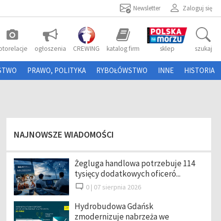
Newsletter
Zaloguj się
photo_camera
otorelacje
ogłoszenia
CREWING
katalog firm
sklep
szukaj
STWO
PRAWO, POLITYKA
RYBOŁÓWSTWO
INNE
HISTORIA
NAJNOWSZE WIADOMOŚCI
Żegluga handlowa potrzebuje 114
tysięcy dodatkowych oficeró...
0 |
07 sierpnia 2026
Hydrobudowa Gdańsk
zmodernizuje nabrzeża we