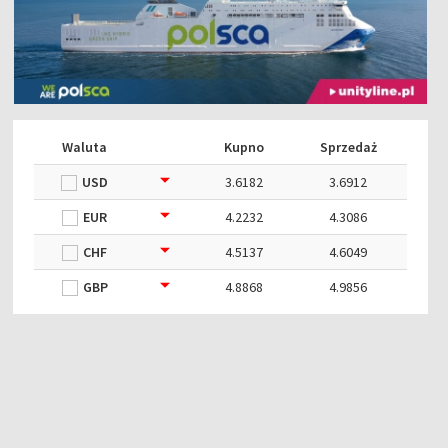
Waluta
Kupno
Sprzedaż
USD
3.6182
3.6912
EUR
4.2232
4.3086
CHF
4.5137
4.6049
GBP
4.8868
4.9856