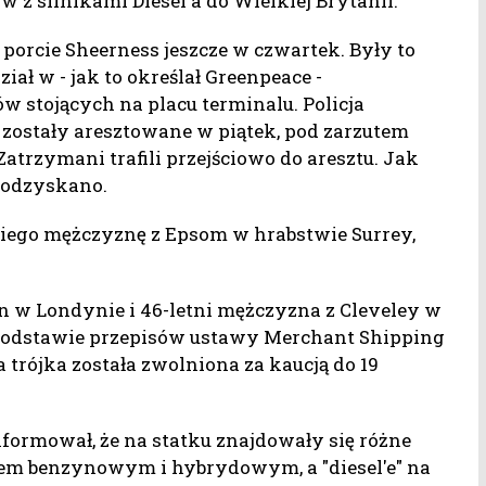
 silnikami Diesel'a do Wielkiej Brytanii.
orcie Sheerness jeszcze w czwartek. Były to
ział w - jak to określał Greenpeace -
 stojących na placu terminalu. Policja
y zostały aresztowane w piątek, pod zarzutem
 Zatrzymani trafili przejściowo do aresztu. Jak
 odzyskano.
niego mężczyznę z Epsom w hrabstwie Surrey,
n w Londynie i 46-letni mężczyzna z Cleveley w
 podstawie przepisów ustawy Merchant Shipping
 trójka została zwolniona za kaucją do 19
formował, że na statku znajdowały się różne
m benzynowym i hybrydowym, a "diesel'e" na