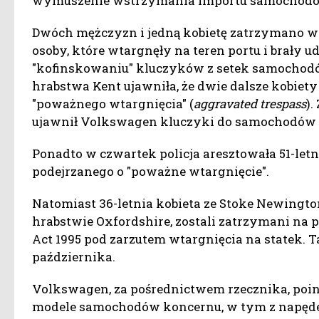
wymuszenie wstrzymania importu samochodów z
Dwóch mężczyzn i jedną kobietę zatrzymano w p
osoby, które wtargnęły na teren portu i brały ud
"kofinskowaniu" kluczyków z setek samochodów
hrabstwa Kent ujawniła, że dwie dalsze kobiet
"poważnego wtargnięcia" (
aggravated trespass
).
ujawnił Volkswagen kluczyki do samochodów
Ponadto w czwartek policja aresztowała 51-let
podejrzanego o "poważne wtargnięcie".
Natomiast 36-letnia kobieta ze Stoke Newingto
hrabstwie Oxfordshire, zostali zatrzymani na
Act 1995 pod zarzutem wtargnięcia na statek. Ta
października.
Volkswagen, za pośrednictwem rzecznika, poin
modele samochodów koncernu, w tym z napęde