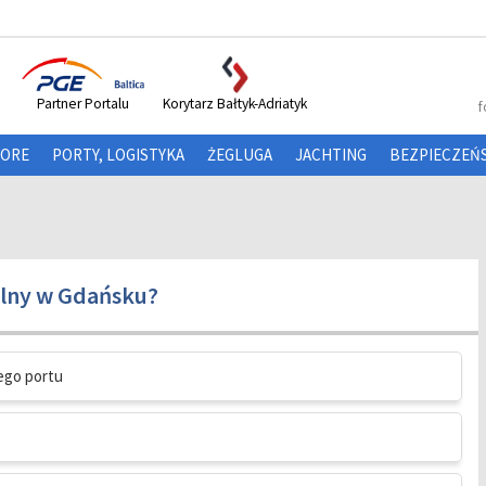
Partner Portalu
Korytarz Bałtyk-Adriatyk
f
HORE
PORTY, LOGISTYKA
ŻEGLUGA
JACHTING
BEZPIECZEŃ
alny w Gdańsku?
iego portu