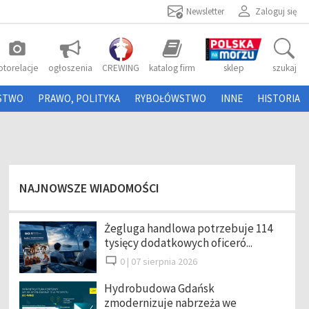
Newsletter
Zaloguj się
photo_camera
otorelacje
ogłoszenia
CREWING
katalog firm
sklep
szukaj
STWO
PRAWO, POLITYKA
RYBOŁÓWSTWO
INNE
HISTORIA
NAJNOWSZE WIADOMOŚCI
Żegluga handlowa potrzebuje 114
tysięcy dodatkowych oficeró...
0 |
07 sierpnia 2026
Hydrobudowa Gdańsk
zmodernizuje nabrzeża we