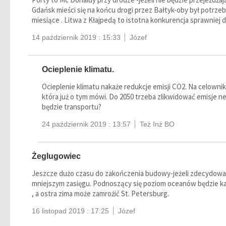
Gdańsk mieści się na końcu drogi przez Bałtyk-oby był potrzebn
miesiące . Litwa z Kłajpedą to istotna konkurencja sprawniej 
14 październik 2019 : 15:33
Józef
Ocieplenie klimatu.
Ocieplenie klimatu nakaże redukcje emisji CO2. Na celowni
która już o tym mówi. Do 2050 trzeba zlikwidować emisje ne
będzie transportu?
24 październik 2019 : 13:57
Też Inż BO
Żeglugowiec
Jeszcze dużo czasu do zakończenia budowy-jeżeli zdecydowa
mniejszym zasięgu. Podnoszący się poziom oceanów będzie k
, a ostra zima może zamrożić St. Petersburg.
16 listopad 2019 : 17:25
Józef