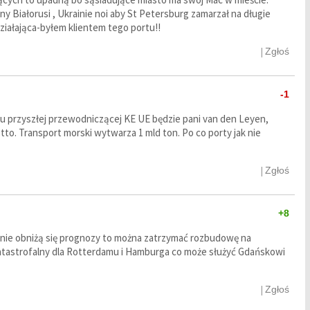
y Białorusi , Ukrainie noi aby St Petersburg zamarzał na długie
działająca-byłem klientem tego portu!!
|
Zgłoś
-1
ku przyszłej przewodniczącej KE UE będzie pani van den Leyen,
tto. Transport morski wytwarza 1 mld ton. Po co porty jak nie
|
Zgłoś
+8
nie obniżą się prognozy to można zatrzymać rozbudowę na
atastrofalny dla Rotterdamu i Hamburga co może służyć Gdańskowi
|
Zgłoś