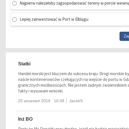
Najpierw należałoby zagospodarować tereny w porcie wewn
Lepiej zainwestować w Port w Elblągu
Statki
Handel morski jest kluczem do sukcesu kraju. Drogi morskie był
naście kontenerowców czekających na wejście do portu w Gdań
granicznych możliwościach. Nie jestem żadnym zwolennikiem ani 
fakty i wysuwam wnioski.
25 wrzesień 2019 : 10:49
JacekS
Inż BO
Porty to Mc Donaldy przy drodze -jeżeli nie będzie przejeżdż