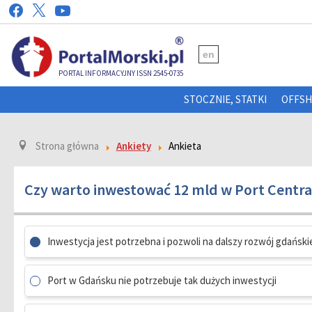
en
PORTAL INFORMACYJNY ISSN 2545-0735
STOCZNIE, STATKI
OFFS
Strona główna
Ankiety
Ankieta
Czy warto inwestować 12 mld w Port Centr
Inwestycja jest potrzebna i pozwoli na dalszy rozwój gdańsk
Port w Gdańsku nie potrzebuje tak dużych inwestycji