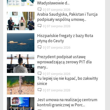
Władysławowie d...
0 |
07 sierpnia 2026
Arabia Saudyjska, Pakistan i Turcja
podpisały wspólną umowę...
0 |
07 sierpnia 2026
Hiszpańskie fregaty z bazy Rota
płyną do Ceuty
0 |
07 sierpnia 2026
Prezydent podpisał ustawę
wprowadzającą zerowy PIT dla
mary...
0 |
07 sierpnia 2026
Tu lepiej się nie kąpać, bo zakwitły
sinice
0 |
07 sierpnia 2026
Jest umowa na realizację centrum
kontroli granicznej w Porc...