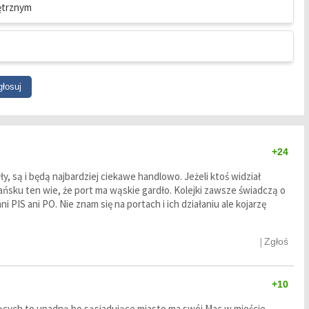
ętrznym
+24
y, są i będą najbardziej ciekawe handlowo. Jeżeli ktoś widział
sku ten wie, że port ma wąskie gardło. Kolejki zawsze świadczą o
PIS ani PO. Nie znam się na portach i ich działaniu ale kojarzę
|
Zgłoś
+10
ających to upadną bo sąsiadujące miasto ma swój Mac w mieście.