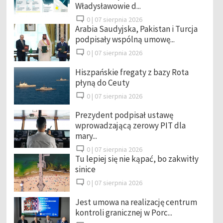
Władysławowie d...
0 |
07 sierpnia 2026
Arabia Saudyjska, Pakistan i Turcja
podpisały wspólną umowę...
0 |
07 sierpnia 2026
Hiszpańskie fregaty z bazy Rota
płyną do Ceuty
0 |
07 sierpnia 2026
Prezydent podpisał ustawę
wprowadzającą zerowy PIT dla
mary...
0 |
07 sierpnia 2026
Tu lepiej się nie kąpać, bo zakwitły
sinice
0 |
07 sierpnia 2026
Jest umowa na realizację centrum
kontroli granicznej w Porc...