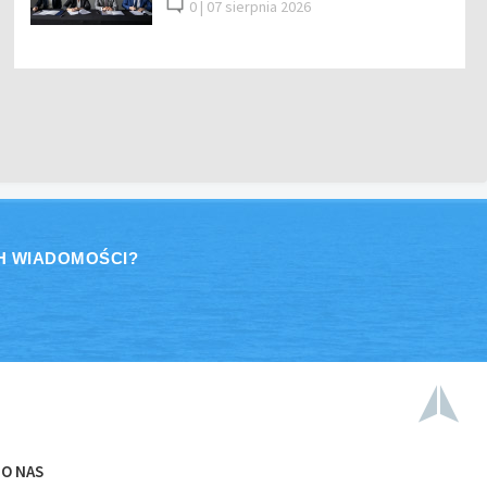
0 |
07 sierpnia 2026
H WIADOMOŚCI?
O NAS