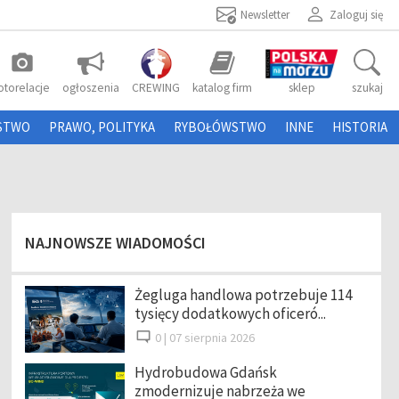
Newsletter
Zaloguj się
photo_camera
otorelacje
ogłoszenia
CREWING
katalog firm
sklep
szukaj
STWO
PRAWO, POLITYKA
RYBOŁÓWSTWO
INNE
HISTORIA
NAJNOWSZE WIADOMOŚCI
Żegluga handlowa potrzebuje 114
tysięcy dodatkowych oficeró...
0 |
07 sierpnia 2026
Hydrobudowa Gdańsk
zmodernizuje nabrzeża we